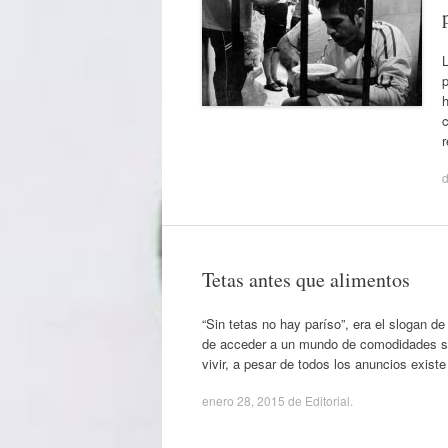
p
h
c
d
Tetas antes que alimentos
“Sin tetas no hay paríso”, era el slogan d
de acceder a un mundo de comodidades sin 
vivir, a pesar de todos los anuncios exist
enero 28, 2015
de
Editorial
.