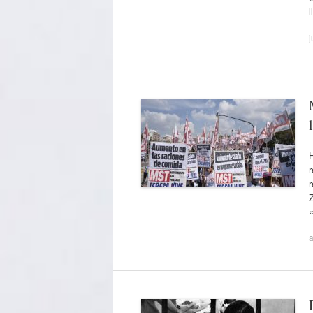
j
H
r
r
Z
a