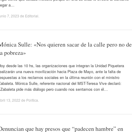
llegar a…
unio 7, 2023
de
Editorial
.
Mónica Sulle: «Nos quieren sacar de la calle pero no de
la pobreza»
oy desde las 10 hs, las organizaciones que integran la Unidad Piquetera
ealizarán una nueva movilización hacia Plaza de Mayo, ante la falta de
espuestas a los reclamos sociales en la última reunión con el ministro
abaleta. Mónica Sulle, referente nacional del MST-Teresa Vive declaró:
«Zabaleta pide más diálogo pero cuando nos sentamos con él…
bril 13, 2022
de
Política
.
Denuncian que hay presos que “padecen hambre” en