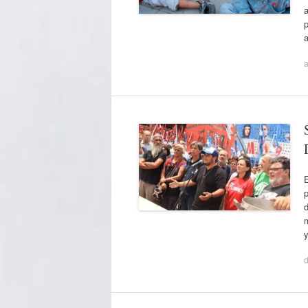
p
a
E
d
y
d