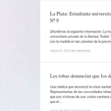
La Plata: Estudiante universi
Nº 9
Difundimos la siguiente información: La hu
universitario privado de la libertad, Rubé
con la medida en las cárceles de la provi
marzo 31, 2010
de
Intramuros
.
Los tobas denuncian que los d
Una médica que reconoció la crisis sanitar
Representantes de las comunidades tobas 
que son víctimas de una «crisis sanitari
que el…
marzo 22, 2010
de
Denuncias
.