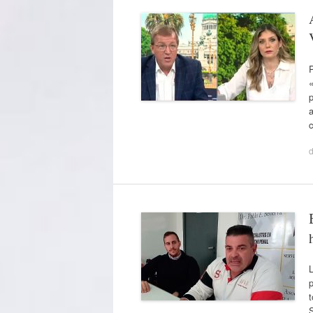
a
d
p
t
S