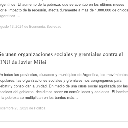
argentinos. El aumento de la pobreza, que se acentuó en los últimos meses
or el impacto de la recesión, afecta duramente a más de 1.000.000 de chico
argentinos,…
gosto 13, 2024
de
Economía
,
Sociedad
.
Se unen organizaciones sociales y gremiales contra el
DNU de Javier Milei
n todas las provincias, ciudades y municipios de Argentina, los movimientos
populares, las organizaciones sociales y gremiales nos congregamos para
ebatir y consolidar la unidad. En medio de una crisis social agudizada por las
medidas del gobierno, decidimos poner en común ideas y acciones. El hambr
 la pobreza se multiplican en los barrios más…
iciembre 23, 2023
de
Política
.