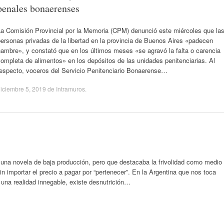
penales bonaerenses
La Comisión Provincial por la Memoria (CPM) denunció este miércoles que la
ersonas privadas de la libertad en la provincia de Buenos Aires «padecen
ambre», y constató que en los últimos meses «se agravó la falta o carencia
ompleta de alimentos» en los depósitos de las unidades penitenciarias. Al
respecto, voceros del Servicio Penitenciario Bonaerense…
iciembre 5, 2019
de
Intramuros
.
e una novela de baja producción, pero que destacaba la frivolidad como medio
importar el precio a pagar por “pertenecer”. En la Argentina que nos toca
e una realidad innegable, existe desnutrición…