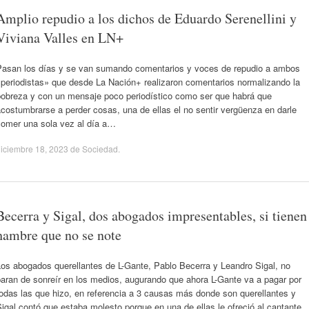
Amplio repudio a los dichos de Eduardo Serenellini y
Viviana Valles en LN+
Pasan los días y se van sumando comentarios y voces de repudio a ambos
«periodistas» que desde La Nación+ realizaron comentarios normalizando la
pobreza y con un mensaje poco periodístico como ser que habrá que
costumbrarse a perder cosas, una de ellas el no sentir vergüenza en darle
comer una sola vez al día a…
iciembre 18, 2023
de
Sociedad
.
Becerra y Sigal, dos abogados impresentables, si tienen
hambre que no se note
Los abogados querellantes de L-Gante, Pablo Becerra y Leandro Sigal, no
aran de sonreír en los medios, augurando que ahora L-Gante va a pagar por
odas las que hizo, en referencia a 3 causas más donde son querellantes y
igal contó que estaba molesto porque en una de ellas le ofreció al cantante