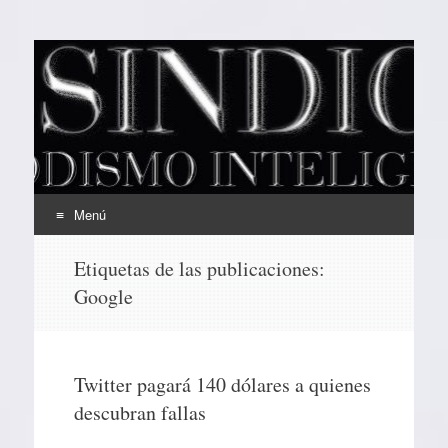
EL SINDICAL
Periodismo Inteligente
Menú
Ir
Etiquetas de las publicaciones:
al
Google
contenido
Twitter pagará 140 dólares a quienes
descubran fallas