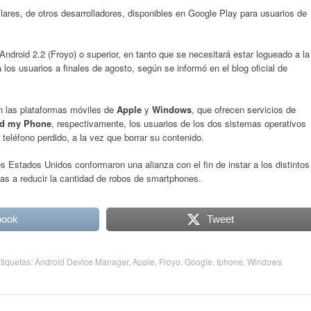
ilares, de otros desarrolladores, disponibles en Google Play para usuarios de
Android 2.2 (Froyo) o superior, en tanto que se necesitará estar logueado a la
 los usuarios a finales de agosto, según se informó en el blog oficial de
n las plataformas móviles de
Apple
y
Windows
, que ofrecen servicios de
nd my Phone
, respectivamente, los usuarios de los dos sistemas operativos
l teléfono perdido, a la vez que borrar su contenido.
os Estados Unidos conformaron una alianza con el fin de instar a los distintos
as a reducir la cantidad de robos de smartphones.
book
Tweet
Etiquetas:
Android Device Manager
,
Apple
,
Froyo
,
Google
,
Iphone
,
Windows