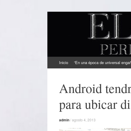
EL SINDICAL
Periodismo Inteligente
Ir
Inicio
“En una época de universal engaño
al
contenido
Android tendr
para ubicar d
admin
/
agosto 4, 2013