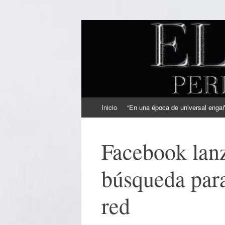
EL SINDICAL
Periodismo Inteligente
Ir
Inicio
“En una época de universal engaño
al
contenido
Facebook lan
búsqueda para
red