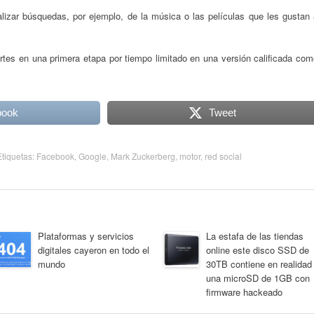
lizar búsquedas, por ejemplo, de la música o las películas que les gustan 
tes en una primera etapa por tiempo limitado en una versión calificada com
book
Tweet
Etiquetas:
Facebook
,
Google
,
Mark Zuckerberg
,
motor
,
red social
Plataformas y servicios
La estafa de las tiendas
digitales cayeron en todo el
online este disco SSD de
mundo
30TB contiene en realidad
una microSD de 1GB con
firmware hackeado