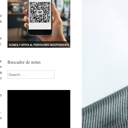
o
e
r
,
s
Buscador de notas
r
a
Search
n
o
s.
o