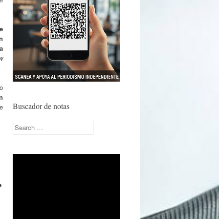
e
n
a
w
o
n
Buscador de notas
e
Search
e