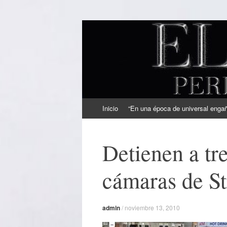
EL SINDICAL
Periodismo Inteligente
Ir
Inicio
“En una época de universal engaño
al
contenido
Detienen a tre
cámaras de S
admin
/
noviembre 13, 2010