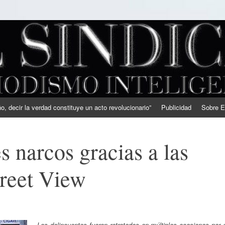
, decir la verdad constituye un acto revolucionario”
Publicidad
Sobre E
s narcos gracias a las
treet View
Los delincuentes fueron retratados en múltiples ocasiones por 