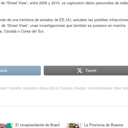
 de “Street View”, entre 2006 y 2010, se capturaron datos personales de rede
ás de una treintena de estados de EE.UU. estudian las posibles infraccione
íz de “Street View”, unas investigaciones que también se pusieron en marcha
a, Canadá o Corea del Sur.
book
Tweet
uetas:
Canadá
,
captados
,
datos
,
EEUU
,
España
,
Google
,
narcotraficantes
,
New Yor
El vicepresidente de Brasil
La Provincia de Buenos