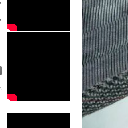
s
s
k
,