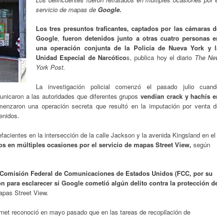
servicio de mapas de
Google.
Los tres presuntos traficantes, captados por las cámaras d
Google
,
fueron detenidos junto a otras cuatro personas e
una operación conjunta de la Policía de Nueva York y l
Unidad Especial de Narcótico
s, publica hoy el diario
The Ne
York Post.
La investigación policial comenzó el pasado julio cuand
unicaron a las autoridades que diferentes grupos
vendían crack y hachís e
omenzaron una operación secreta que resultó en la imputación por venta d
tenidos.
efacientes en la intersección de la calle Jackson y la avenida Kingsland en el
dos en múltiples ocasiones por el servicio de mapas Street View,
según
 Comisión Federal de Comunicaciones de Estados Unidos (FCC, por su
ión para esclarecer si Google cometió algún delito contra la protección d
mapas Street View.
net reconoció en mayo pasado que en las tareas de recopilación de