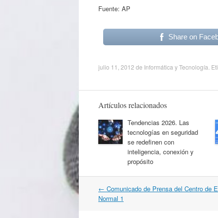
Fuente: AP
Share on Face
julio 11, 2012
de
Informática y Tecnología
. E
Artículos relacionados
Tendencias 2026. Las
tecnologías en seguridad
se redefinen con
inteligencia, conexión y
propósito
Navegación
←
Comunicado de Prensa del Centro de Es
por
Normal 1
artículos