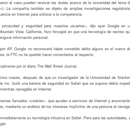
earon el caso pueden renovar las dudas acerca de la sinceridad del lema d
). La compañía también es objeto de amplias investigaciones regulatoria
uencia en Internet para sofocar a la competencia.
privacidad y seguridad para nuestros usuarios», dijo ayer Google en u
ntain View, California, hizo hincapié en que una tecnología de rastreo qu
ninguna información personal.
por AP, Google no reconocerá haber cometido delito alguno en el marco de
ra, la FTC no ha querido hacer comentarios al respecto.
ialmente por el diario The Wall Street Journal.
inco meses, después de que un investigador de la Universidad de Stanfor
le Inc. burló una barrera de seguridad en Safari que se supone debía impedi
 mientras navegaba en Internet.
gramas llamados «cookies», que ayudan a servicios de Internet y anunciante
s, mediante un análisis de los intereses implícitos de una persona al navega
nmediatamente su tecnología intrusiva en Safari. Pero para las autoridades, 
gar.