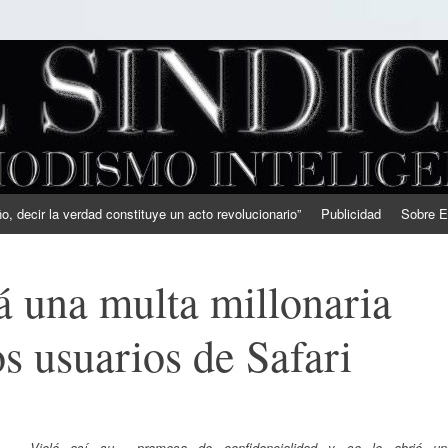
, decir la verdad constituye un acto revolucionario”
Publicidad
Sobre E
 una multa millonaria
os usuarios de Safari
Violó así su promesa de confidencialidad y se le abrió un