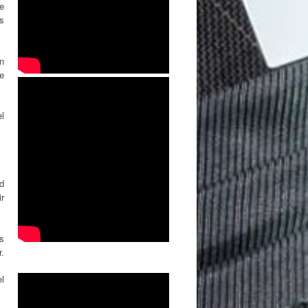
e
s
n
e
l
d
r
s
r.
el