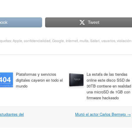
book
Tweet
tiquetas:
Apple
,
confidencialidad
,
Google
,
Internet
,
multa
,
Safari
,
usuarios
,
violación
Plataformas y servicios
La estafa de las tiendas
digitales cayeron en todo el
online este disco SSD de
mundo
30TB contiene en realidad
una microSD de 1GB con
firmware hackeado
tudiantes del
Murió el actor Carlos Bermejo
→