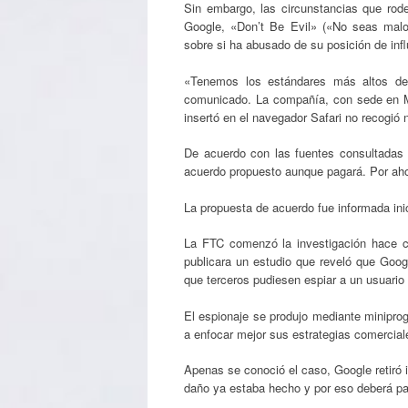
Sin embargo, las circunstancias que rod
Google, «Don’t Be Evil» («No seas malo»
sobre si ha abusado de su posición de infl
«Tenemos los estándares más altos de 
comunicado. La compañía, con sede en Mou
insertó en el navegador Safari no recogió 
De acuerdo con las fuentes consultadas 
acuerdo propuesto aunque pagará. Por aho
La propuesta de acuerdo fue informada inic
La FTC comenzó la investigación hace c
publicara un estudio que reveló que Goog
que terceros pudiesen espiar a un usuario
El espionaje se produjo mediante minipro
a enfocar mejor sus estrategias comerciale
Apenas se conoció el caso, Google retiró i
daño ya estaba hecho y por eso deberá pa