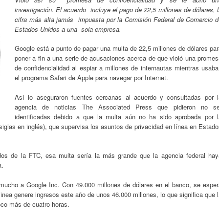
investigación. El acuerdo incluye el pago de 22,5 millones de dólares, 
cifra más alta jamás impuesta por la Comisión Federal de Comercio d
Estados Unidos a una sola empresa.
Google está a punto de pagar una multa de 22,5 millones de dólares pa
poner a fin a una serie de acusaciones acerca de que violó una promes
de confidencialidad al espiar a millones de internautas mientras usab
el programa Safari de Apple para navegar por Internet.
Así lo aseguraron fuentes cercanas al acuerdo y consultadas por l
agencia de noticias The Associated Press que pidieron no se
identificadas debido a que la multa aún no ha sido aprobada por l
glas en inglés), que supervisa los asuntos de privacidad en línea en Estad
dos de la FTC, esa multa sería la más grande que la agencia federal hay
a.
 mucho a Google Inc. Con 49.000 millones de dólares en el banco, se esper
linea genere ingresos este año de unos 46.000 millones, lo que significa que 
oco más de cuatro horas.