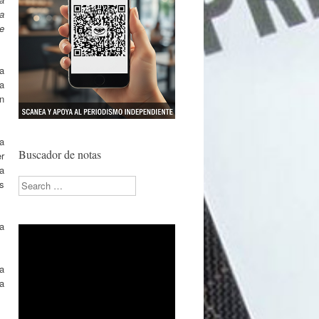
la
e
ra
a
an
a
Buscador de notas
r
a
Search
os
a
a
la