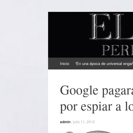
EL SINDICAL
Periodismo Inteligente
Ir
Inicio
“En una época de universal engaño
al
contenido
Google pagará
por espiar a l
admin
/
julio 11, 2012