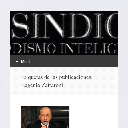
EL SINDICAL
Periodismo Inteligente
Menú
Ir
Etiquetas de las publicaciones:
al
Eugenio Zaffaroni
contenido