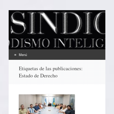
EL SINDICAL
Periodismo Inteligente
Menú
Ir
Etiquetas de las publicaciones:
al
Estado de Derecho
contenido