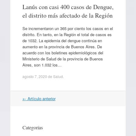
Lanús con casi 400 casos de Dengue,
el distrito más afectado de la Región
Se incrementaron un 365 por ciento los casos en el
distrito. En tanto, en la Región el total de casos es
de 1032. La epidemia del dengue continúa en
aumento en la provincia de Buenos Aires. De
acuerdo con los boletines epidemiológicos del
Ministerio de Salud de la provincia de Buenos
Aires, son 1.032 los…
agosto 7, 2020
de
Salud
.
Navegación
←
Artículo anterior
por
artículos
Categorías