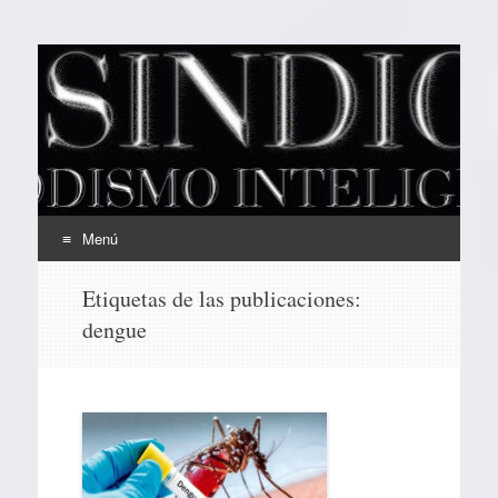
EL SINDICAL
Periodismo Inteligente
Menú
Ir
Etiquetas de las publicaciones:
al
dengue
contenido