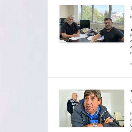
Y
r
d
e
m
m
c