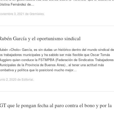
Cristina Fernández de…
oviembre 3, 2021
de
Gremiales
.
Rubén García y el oportunismo sindical
ubén «Cholo» García, es sin dudas un histórico dentro del mundo sindical de
los trabajadores municipales y ha sabido ser más flexible que Oscar Tomás
Ruggiero quien conduce la FSTMPBA (Federación de Sindicatos Trabajadores
unicipales de la Provincia de Buenos Aires) , al tener una actitud más
combativa y política que lo posicionó mucho mejor…
unio 2, 2020
de
Editorial
.
GT que le pongan fecha al paro contra el bono y por la