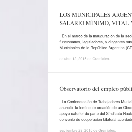
LOS MUNICIPALES ARGEN
SALARIO MÍNIMO, VITAL 
En el marco de la inauguración de la s
funcionarios, legisladores, y dirigentes si
Municipales de la República Argentina (CT
octubre 13, 2015
de
Gremiales
.
Observatorio del empleo públ
La Confederación de Trabajadores Municip
anunció la inminente creación de un Obser
apoyo exterior de parte del Sindicato Na
convenio de cooperación bilateral acorda
septiembre 28, 2015
de
Gremiales
.