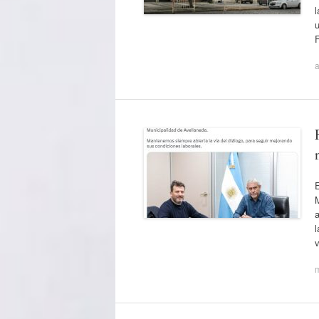
u
a
E
M
l