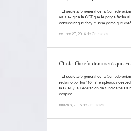
El secretario general de la Confederació
va a exigir a la CGT que le ponga fecha al
considerar que “hay mucha gente que est
octubre 27, 2016
de
Gremiales
.
Cholo García denunció que «es
El secretario general de la Confederación
reclamo por los “10 mil empleados despedido
la CTM y la Federación de Sindicatos Muni
despido…
marzo 8, 2016
de
Gremiales
.