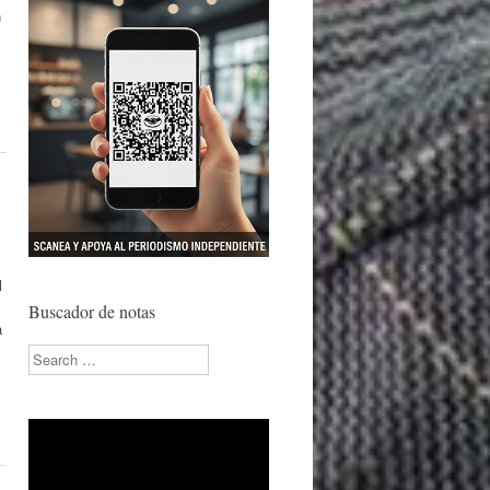
n
l
Buscador de notas
a
Search