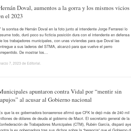
Hernán Doval, aumentos a la gorra y los mismos vicios
en el 2023
 la sonrisa de Hernán Doval en la foto junto al intendente Jorge Ferraresi lo
esume todo, duró poco su ficticia posición dura con el intendente en defensa
e los trabajadores municipales, con unas viviendas para que Doval las
ntregue a sus laderos del STMA, alcanzó para que vuelve el perro
arrepentido. De mostrar los…
arzo 7, 2023
de
Editorial
.
Municipales apuntaron contra Vidal por “mentir sin
tapujos” al acusar al Gobierno nacional
Es que la ex gobernadora bonaerense afirmó que CFK le dejó más de 240 mil
illones de dólares de deuda al gobierno de Macri. El secretario general de la
Confederación de Trabajadores Municipales (CTM), Rubén García, disparó aye
ontra la ex gobernadora tras sus dichos sobre la “herencia” que el Gobierno 