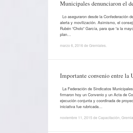
Municipales denunciaron el de
Lo aseguraron desde la Confederación de 
alerta y movilización. Asimismo, el consejo
Rubén “Cholo” García, para que “a la mayo
plan…
marzo 6, 2016
de
Gremiales
.
Importante convenio entre 
La Federación de Sindicatos Municipales
firmaron hoy un Convenio y un Acta de C
ejecución conjunta y coordinada de proyec
iniciativa fue rubricada…
noviembre 11, 2015
de
Capacitación
,
Gremia