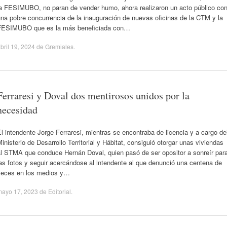
la FESIMUBO, no paran de vender humo, ahora realizaron un acto público co
na pobre concurrencia de la inauguración de nuevas oficinas de la CTM y la
FESIMUBO que es la más beneficiada con…
bril 19, 2024
de
Gremiales
.
Ferraresi y Doval dos mentirosos unidos por la
necesidad
l intendente Jorge Ferraresi, mientras se encontraba de licencia y a cargo de
inisterio de Desarrollo Territorial y Hábitat, consiguió otorgar unas viviendas
al STMA que conduce Hernán Doval, quien pasó de ser opositor a sonreír par
as fotos y seguir acercándose al intendente al que denunció una centena de
veces en los medios y…
mayo 17, 2023
de
Editorial
.