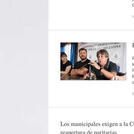
n
R
M
j
Los municipales exigen a la C
reapertura de paritarias