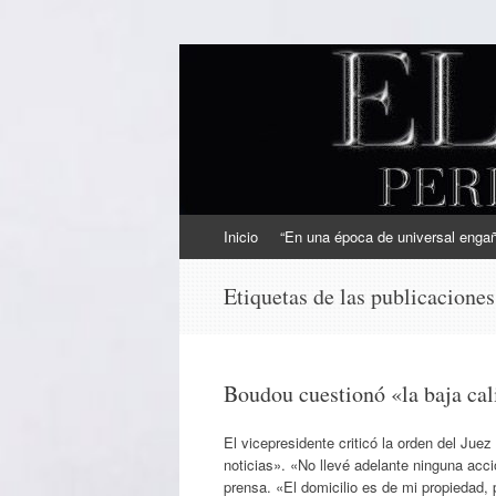
EL SINDICAL
Periodismo Inteligente
Ir
Inicio
“En una época de universal engaño
al
contenido
Etiquetas de las publicacione
Boudou cuestionó «la baja cali
El vicepresidente criticó la orden del Jue
noticias». «No llevé adelante ninguna acc
prensa. «El domicilio es de mi propiedad, 