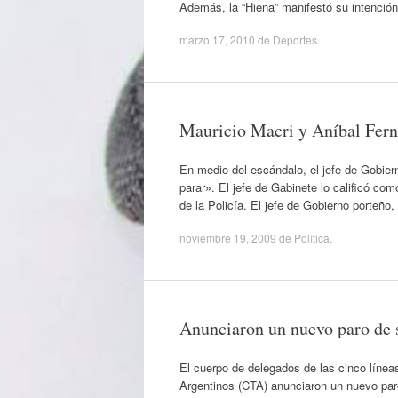
Además, la “Hiena” manifestó su intención 
marzo 17, 2010
de
Deportes
.
Mauricio Macri y Aníbal Ferná
En medio del escándalo, el jefe de Gobier
parar». El jefe de Gabinete lo calificó co
de la Policía. El jefe de Gobierno porteño
noviembre 19, 2009
de
Política
.
Anunciaron un nuevo paro de s
El cuerpo de delegados de las cinco línea
Argentinos (CTA) anunciaron un nuevo par