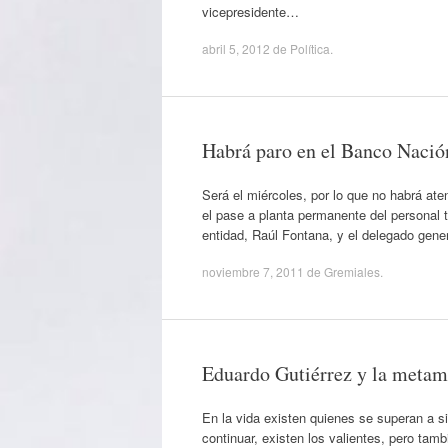
vicepresidente…
abril 5, 2012
de
Política
.
Habrá paro en el Banco Nació
Será el miércoles, por lo que no habrá ate
el pase a planta permanente del personal t
entidad, Raúl Fontana, y el delegado gene
noviembre 7, 2011
de
Gremiales
.
Eduardo Gutiérrez y la metam
En la vida existen quienes se superan a s
continuar, existen los valientes, pero ta