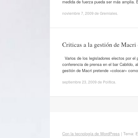
medida de fuerza pueda ser más amplia. El
noviembre 7, 2009
de
Gremiales
.
Criticas a la gestión de Macri
Varios de los legisladores electos por el
conferencia de prensa en el bar Cabildo, a
gestión de Macri pretende «colocar» como j
septiembre 23, 2009
de
Política
.
Navegación
por
artículos
Con la tecnología de WordPress
|
Tema: 