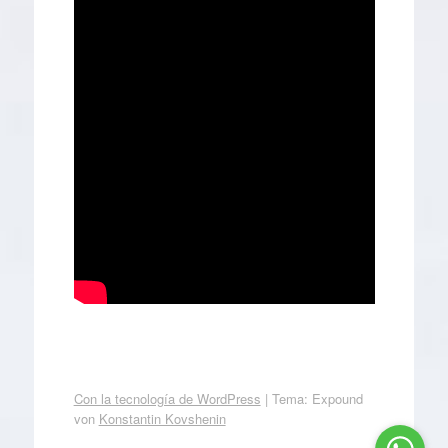
Con la tecnología de WordPress
|
Tema: Expound
von
Konstantin Kovshenin