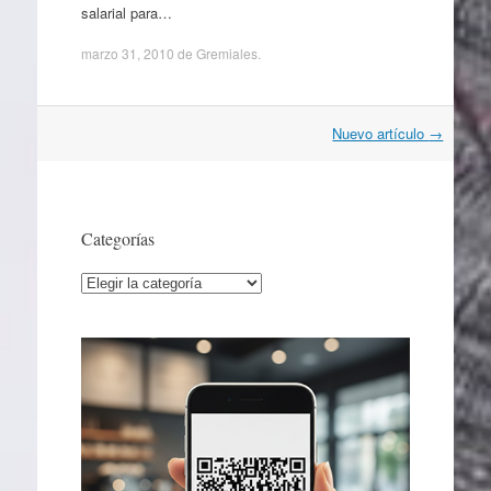
salarial para…
marzo 31, 2010
de
Gremiales
.
Navegación
Nuevo artículo
→
por
artículos
Categorías
Categorías