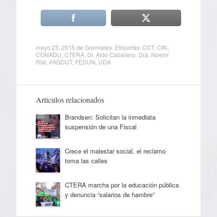
mayo 23, 2015
de
Gremiales
. Etiquetas:
CCT
,
CIN
,
CONADU
,
CTERA
,
Dr. Aldo Caballero
,
Dra. Noemí
Rial
,
FAGDUT
,
FEDUN
,
UDA
Artículos relacionados
Brandsen: Solicitan la inmediata
suspensión de una Fiscal
Crece el malestar social, el reclamo
toma las calles
CTERA marcha por la educación pública
y denuncia “salarios de hambre”