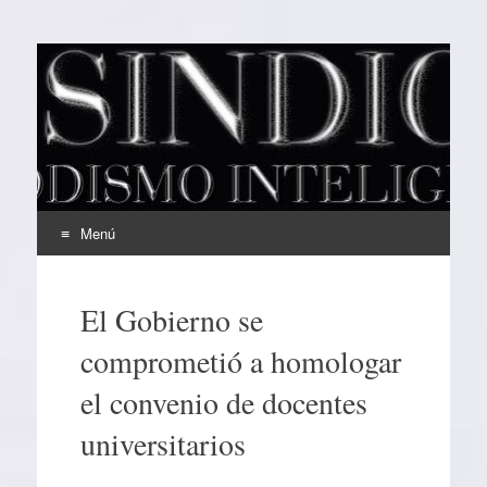
EL SINDICAL
Periodismo Inteligente
Menú
Ir
al
El Gobierno se
contenido
comprometió a homologar
el convenio de docentes
universitarios