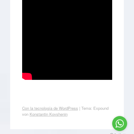
Con la tecnología de WordPress
|
Tema: Expound
von
Konstantin Kovshenin