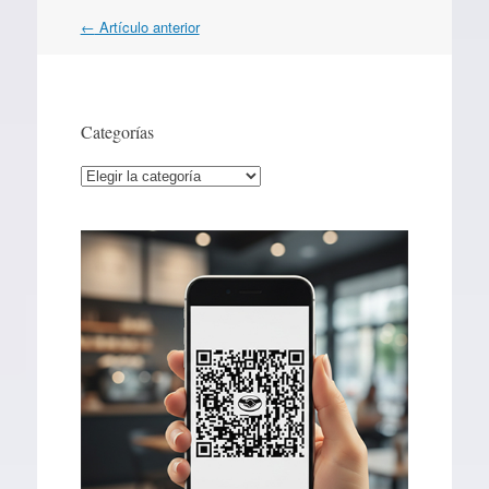
Navegación
←
Artículo anterior
por
artículos
Categorías
Categorías