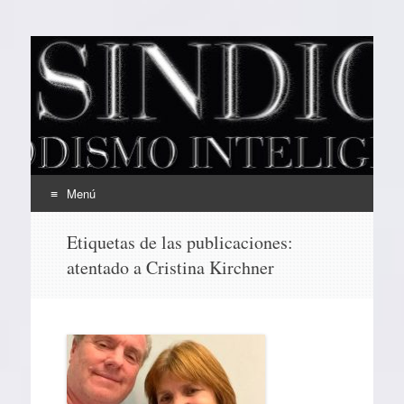
EL SINDICAL
Periodismo Inteligente
Menú
Ir
Etiquetas de las publicaciones:
al
atentado a Cristina Kirchner
contenido