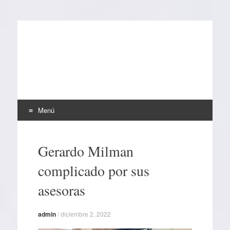
EL SINDICAL
Periodismo Inteligente
Menú
Ir
al
Gerardo Milman
contenido
complicado por sus
asesoras
admin
/
diciembre 2, 2022