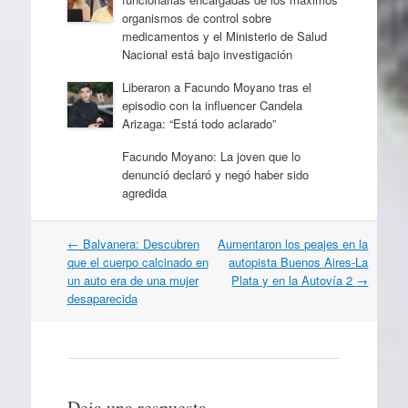
organismos de control sobre
medicamentos y el Ministerio de Salud
Nacional está bajo investigación
Liberaron a Facundo Moyano tras el
episodio con la influencer Candela
Arizaga: “Está todo aclarado”
Facundo Moyano: La joven que lo
denunció declaró y negó haber sido
agredida
Navegación
←
Balvanera: Descubren
Aumentaron los peajes en la
por
que el cuerpo calcinado en
autopista Buenos Aires-La
artículos
un auto era de una mujer
Plata y en la Autovía 2
→
desaparecida
Deja una respuesta