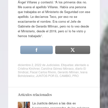
Ángel Villares y contestó: “A los primeros dos no.
Me suena el apellido Villares. Había una persona
que trabajaba en el Ministerio de Seguridad con ese
apellido. Le decíamos Teco, por eso no se
exactamente el nombre. Era como el Jefe de
Gabinete de Gerardo Milman, pero no lo veo desde
el Ministerio, desde el 2019, pero sí lo he visto y
hemos trabajado”.
diciembre 2, 2022
de
Judiciales
. Etiquetas:
atentado a
Cristina Kirchner
,
Carolina Gómez Mónaco
,
diario El
Sindical
,
Fiscal Carlos Rívolo
,
Gerardo Milman
,
Ivana
Bohdziewicz
,
JUNTOS POR EL CAMBIO
,
PRO
Artículos relacionados
La Justicia detuvo a las dos ex
funcionarias encargadas de los máximos