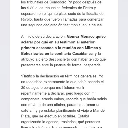
los tribunales de Comodoro Py poco después de
las 9.30 a los tribunales federales de Retiro y
esperaron en el quinto piso, sede de la fiscalía de
Rívolo, hasta que fueron llamadas para comenzar
una segunda declaración testimonial en la causa.
Al inicio de su declaración,
Gómez Mónaco quiso
aclarar por qué en su testimonial anterior
primero desconoció la reunión con Milman y
Bohdziewicz en la confitería Casablanca
, y lo
atribuyó a cierto desconcierto con haber tenido que
presentarse ante la justicia de forma inesperada.
“Ratifico la declaración en términos generales. Yo
no recordaba exactamente lo que había pasado el
30 de agosto porque me hicieron venir
repentinamente a declarar, pero luego con mi
compañera, atando cabos, recordé que había salido
con mi Jefe de una oficina, paramos a tomar un
café ahí y yo estaba planificando el viaje a Mar del
Plata, que se efectuó en octubre. Estaba
organizando la agenda, traslados, qué personas
iban a ir, etcétera. En un momento Ivana cruza a