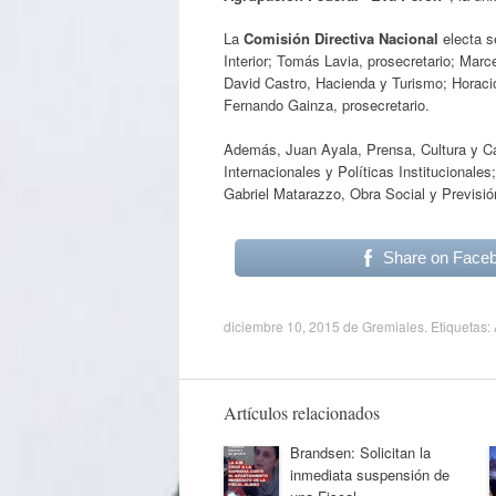
La
Comisión Directiva Nacional
electa s
Interior; Tomás Lavia, prosecretario; Marc
David Castro, Hacienda y Turismo; Horacio
Fernando Gainza, prosecretario.
Además, Juan Ayala, Prensa, Cultura y Cap
Internacionales y Políticas Institucional
Gabriel Matarazzo, Obra Social y Previsión
Share on Face
diciembre 10, 2015
de
Gremiales
. Etiquetas:
Artículos relacionados
Brandsen: Solicitan la
inmediata suspensión de