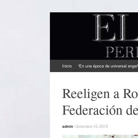
EL SINDICAL
Periodismo Inteligente
Ir
Inicio
“En una época de universal engaño
al
contenido
Reeligen a Rob
Federación de
admin
/
diciembre 10, 2015