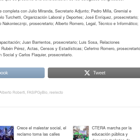
e completa con Julio Miranda, Secretario Adjunto; Pedro Milla, Gremial e
elo Turchetti, Organización Laboral y Deportes; José Enríquez, prosecretario;
 Nakoniecznjc, prosecretario; Alberto Romero, Legal, Técnico e Informático;
acitación; Juan Barrientos, prosecretario; Luis Sosa, Relaciones
es; Rubén Pérez, Actas, Censos y Estadísticas; Ceferino Romero, prosecretario
 Social y Carlos Flaquier, prosecretario.
book
Tweet
Alberto Roberti
,
FASiPGyBio
,
reelecto
Crece el malestar social, el
CTERA marcha por la
reclamo toma las calles
educación pública y