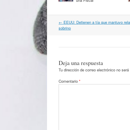
una Fiscal
Navegación
←
EEUU: Detienen a tía que mantuvo rela
por
sobrino
artículos
Deja una respuesta
Tu dirección de correo electrónico no será
Comentario
*