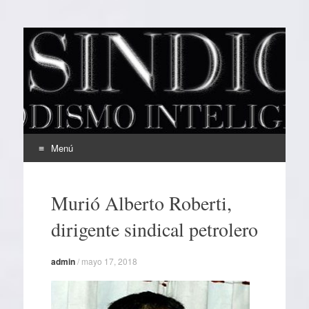
EL SINDICAL
Periodismo Inteligente
Menú
Ir
al
Murió Alberto Roberti,
contenido
dirigente sindical petrolero
admin
/
mayo 17, 2018