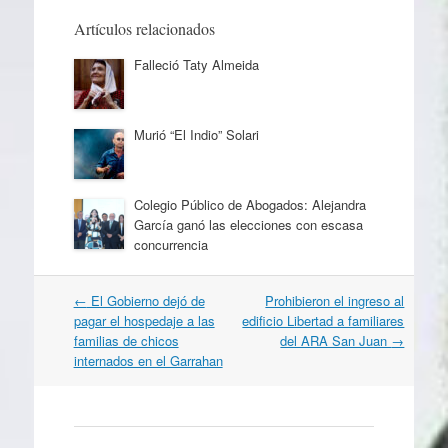
Artículos relacionados
Falleció Taty Almeida
Murió “El Indio” Solari
Colegio Público de Abogados: Alejandra
García ganó las elecciones con escasa
concurrencia
Navegación
←
El Gobierno dejó de
Prohibieron el ingreso al
por
pagar el hospedaje a las
edificio Libertad a familiares
artículos
familias de chicos
del ARA San Juan
→
internados en el Garrahan