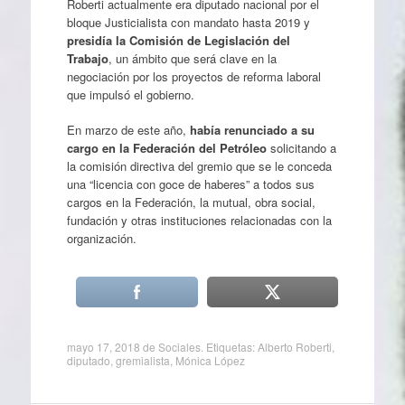
Roberti actualmente era diputado nacional por el
bloque Justicialista con mandato hasta 2019 y
presidía la Comisión de Legislación del
Trabajo
, un ámbito que será clave en la
negociación por los proyectos de reforma laboral
que impulsó el gobierno.
En marzo de este año,
había renunciado a su
cargo en la Federación del Petróleo
solicitando a
la comisión directiva del gremio que se le conceda
una “licencia con goce de haberes” a todos sus
cargos en la Federación, la mutual, obra social,
fundación y otras instituciones relacionadas con la
organización.
mayo 17, 2018
de
Sociales
. Etiquetas:
Alberto Roberti
,
diputado
,
gremialista
,
Mónica López