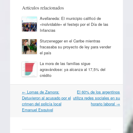
Artículos relacionados
Avellaneda: El municipio calificó de
«inolvidable» el festejo por el Día de las
Infancias
Sturzenegger en el Caribe mientras
fracasaba su proyecto de ley para vender
el país
La mora de las familias sigue
agravándose: ya alcanza al 17,5% del
crédito
Navegación
←
Lomas de Zamora:
El 60% de los argentinos
por
Detuvieron al acusado por el
utiliza redes sociales en su
artículos
crimen del policía local
horario laboral
→
Emanuel Esquivel