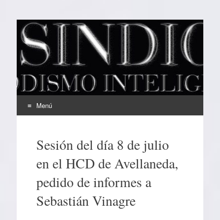
EL SINDICAL
Periodismo Inteligente
Menú
Ir
al
Sesión del día 8 de julio
contenido
en el HCD de Avellaneda,
pedido de informes a
Sebastián Vinagre