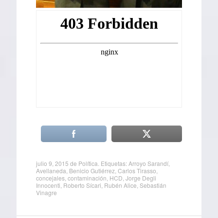
julio 9, 2015
de
Política
. Etiquetas:
Arroyo Sarandí
,
Avellaneda
,
Benicio Gutiérrez
,
Carlos Tirasso
,
concejales
,
contaminación
,
HCD
,
Jorge Degli
Innocenti
,
Roberto Sícari
,
Rubén Alice
,
Sebastián
Vinagre