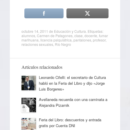
octubre 14, 2011
de
Educación y Cultura
. Etiquetas:
alumnos
,
Carmen de Patagones
,
clase
,
docente
,
fumar
marihuana
,
licencia psiquiátrica
,
pantalones
,
profesor
,
relaciones sexuales
,
Río Negro
Artículos relacionados
Leonardo Cifelli: el secretario de Cultura
habló en la Feria del Libro y dijo «Jorge
Luis Borgeres»
Avellaneda recuerda con una caminata a
Alejandra Pizarnik
Feria del Libro: descuentos y entrada
gratis por Cuenta DNI