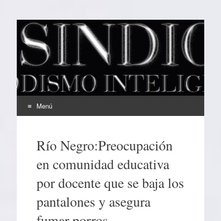
EL SINDICAL
Periodismo Inteligente
Menú
Ir
al
Río Negro:Preocupación
contenido
en comunidad educativa
por docente que se baja los
pantalones y asegura
fumar porros