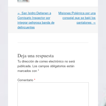
Navegación
←
San Isidro:Detienen a
Misiones:Polémica por una
por
Comisario Inspector por
consejal que se bajó los
artículos
integrar peligrosa banda de
pantalones
→
delincuentes
Deja una respuesta
Tu dirección de correo electrónico no será
publicada.
Los campos obligatorios están
marcados con
*
Comentario
*