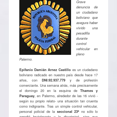
Grave
denuncia de
un ciudadano
boliviano que
asegura haber
vivido una
pesadilla
durante
control
vehicular en
pleno
Palermo.
Epifanio Damián Arnez Castillo
es un ciudadano
boliviano radicado en nuestro país desde hace 17
años, con
DNI:92.937.779
y de profesión
comerciante. Una semana atrás, más precisamente
el domingo 20 en la esquina de
Thames y
Paraguay
, en Palermo, alrededor de las 16 vivió -
según su propio relato- una situación tan cruenta
como indignante. Tras un simple control vehicular,
personal policial de la
seccional 23ª
no sólo lo
agredió brutalmente y lo discriminó, sino que