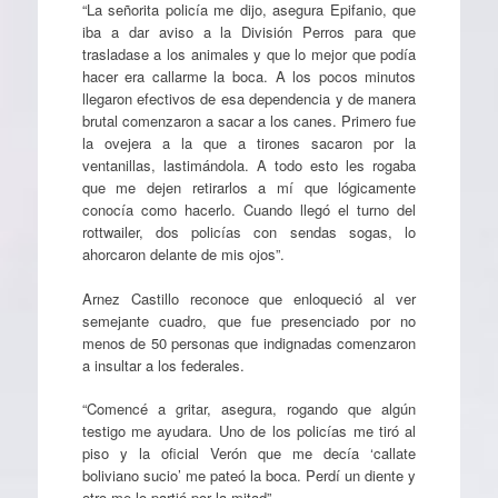
“La señorita policía me dijo, asegura Epifanio, que
iba a dar aviso a la División Perros para que
trasladase a los animales y que lo mejor que podía
hacer era callarme la boca. A los pocos minutos
llegaron efectivos de esa dependencia y de manera
brutal comenzaron a sacar a los canes. Primero fue
la ovejera a la que a tirones sacaron por la
ventanillas, lastimándola. A todo esto les rogaba
que me dejen retirarlos a mí que lógicamente
conocía como hacerlo. Cuando llegó el turno del
rottwailer, dos policías con sendas sogas, lo
ahorcaron delante de mis ojos”.
Arnez Castillo reconoce que enloqueció al ver
semejante cuadro, que fue presenciado por no
menos de 50 personas que indignadas comenzaron
a insultar a los federales.
“Comencé a gritar, asegura, rogando que algún
testigo me ayudara. Uno de los policías me tiró al
piso y la oficial Verón que me decía ‘callate
boliviano sucio’ me pateó la boca. Perdí un diente y
otro me lo partió por la mitad”.