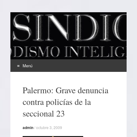
EL SINDICAL
Periodismo Inteligente
Menú
Ir
al
Palermo: Grave denuncia
contenido
contra policías de la
seccional 23
admin
/
octubre 3, 2009