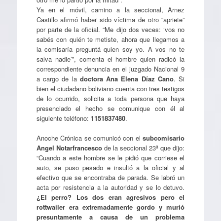
Ya en el móvil, camino a la seccional, Arnez
Castillo afirmó haber sido víctima de otro “apriete”
por parte de la oficial. “Me dijo dos veces: ‘vos no
sabés con quién te metiste, ahora que llegamos a
la comisaría preguntá quien soy yo. A vos no te
salva nadie’”, comenta el hombre quien radicó la
correspondiente denuncia en el juzgado Nacional 9
a cargo de la
doctora Ana Elena Díaz Cano
. Si
bien el ciudadano boliviano cuenta con tres testigos
de lo ocurrido, solicita a toda persona que haya
presenciado el hecho se comunique con él al
siguiente teléfono:
1151837480
.
Anoche Crónica se comunicó con el
subcomisario
Angel Notarfrancesco
de la seccional 23ª que dijo:
“Cuando a este hombre se le pidió que corriese el
auto, se puso pesado e insultó a la oficial y al
efectivo que se encontraba de parada. Se labró un
acta por resistencia a la autoridad y se lo detuvo.
¿El perro? Los dos eran agresivos pero el
rottwailer era extremadamente gordo y murió
presuntamente a causa de un problema