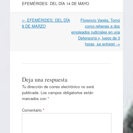
EFEMÉRIDES: DEL DÍA 14 DE MAYO
Navegación
←
EFEMÉRIDES: DEL DÍA
Florencio Varela: Tomó
por
8 DE MARZO
como rehenes a dos
artículos
empleados judiciales en una
Defensoría y, luego de 3
horas, se entregó
→
Deja una respuesta
Tu dirección de correo electrónico no será
publicada.
Los campos obligatorios están
marcados con
*
Comentario
*