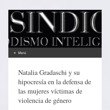
EL SINDICAL
Periodismo Inteligente
Menú
Ir
al
Natalia Gradaschi y su
contenido
hipocresía en la defensa de
las mujeres víctimas de
violencia de género