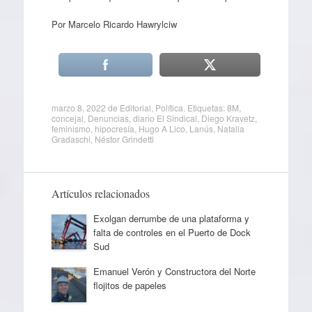
Por Marcelo Ricardo Hawrylciw
marzo 8, 2022
de
Editorial
,
Política
. Etiquetas:
8M
,
concejal
,
Denuncias
,
diario El Sindical
,
Diego Kravetz
,
feminismo
,
hipocresía
,
Hugo A Lico
,
Lanús
,
Natalia
Gradaschi
,
Néstor Grindetti
Artículos relacionados
Exolgan derrumbe de una plataforma y
falta de controles en el Puerto de Dock
Sud
Emanuel Verón y Constructora del Norte
flojitos de papeles