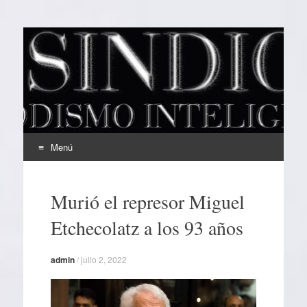
EL SINDICAL
Periodismo Inteligente
Menú
Ir
al
Murió el represor Miguel
contenido
Etchecolatz a los 93 años
admin
/
julio 2, 2022