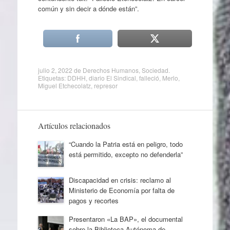
común y sin decir a dónde están”.
julio 2, 2022
de
Derechos Humanos
,
Sociedad
.
Etiquetas:
DDHH
,
diario El Sindical
,
falleció
,
Merlo
,
Miguel Etchecolatz
,
represor
Artículos relacionados
“Cuando la Patria está en peligro, todo
está permitido, excepto no defenderla”
Discapacidad en crisis: reclamo al
Ministerio de Economía por falta de
pagos y recortes
Presentaron «La BAP», el documental
sobre la Biblioteca Autónoma de