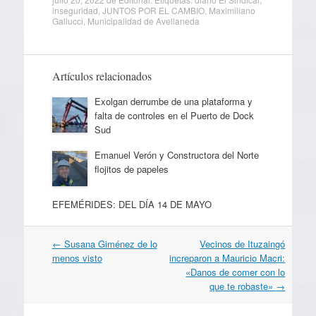
inseguridad
,
JUNTOS POR EL CAMBIO
,
Maximiliano
Gallucci
,
Municipalidad de Avellaneda
Artículos relacionados
Exolgan derrumbe de una plataforma y
falta de controles en el Puerto de Dock
Sud
Emanuel Verón y Constructora del Norte
flojitos de papeles
EFEMÉRIDES: DEL DÍA 14 DE MAYO
Navegación
←
Susana Giménez de lo
Vecinos de Ituzaingó
por
menos visto
increparon a Mauricio Macri:
artículos
«Danos de comer con lo
que te robaste»
→