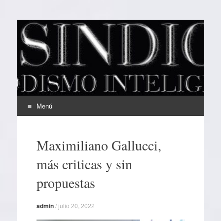
EL SINDICAL
Periodismo Inteligente
Menú
Ir
al
Maximiliano Gallucci,
contenido
más criticas y sin
propuestas
admin
/
julio 20, 2022