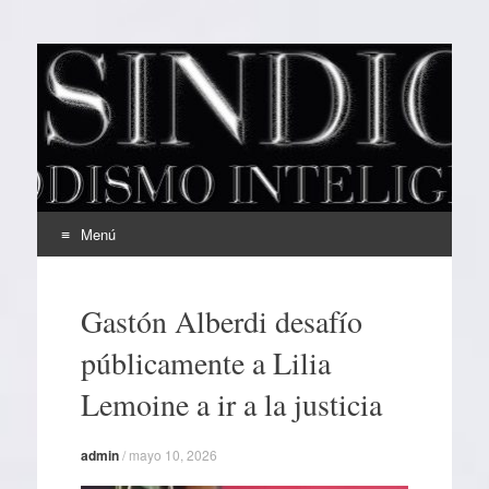
EL SINDICAL
Periodismo Inteligente
Menú
Ir
al
Gastón Alberdi desafío
contenido
públicamente a Lilia
Lemoine a ir a la justicia
admin
/
mayo 10, 2026