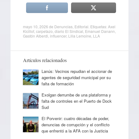
mayo 10, 2026
de
Denuncias
,
Editorial
. Etiquetas:
Axel
Kicillof
,
carpetazo
,
diario El Sindical
,
Emanuel Danann
,
Gastón Alberdi
,
influencer
,
Lilia Lemoine
,
LLA
Artículos relacionados
Lanús: Vecinos repudian el accionar de
agentes de seguridad municipal por su
falta de formación
Exolgan derrumbe de una plataforma y
falta de controles en el Puerto de Dock
Sud
El Porvenir: cuatro décadas de poder,
denuncias de corrupción y el conflicto
que enfrentó a la AFA con la Justicia