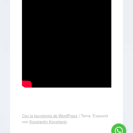
Con la tecnología de WordPress
|
Tema: Expound
von
Konstantin Kovshenin