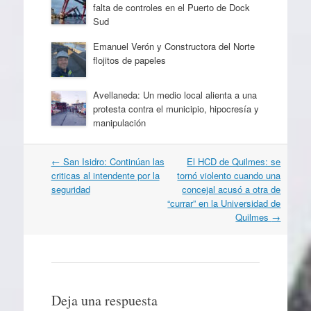
falta de controles en el Puerto de Dock
Sud
Emanuel Verón y Constructora del Norte
flojitos de papeles
Avellaneda: Un medio local alienta a una
protesta contra el municipio, hipocresía y
manipulación
Navegación
←
San Isidro: Continúan las
El HCD de Quilmes: se
por
criticas al intendente por la
tornó violento cuando una
artículos
seguridad
concejal acusó a otra de
“currar” en la Universidad de
Quilmes
→
Deja una respuesta