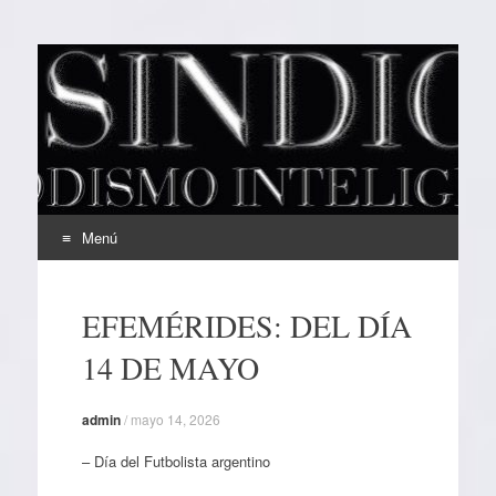
EL SINDICAL
Periodismo Inteligente
Menú
Ir
al
EFEMÉRIDES: DEL DÍA
contenido
14 DE MAYO
admin
/
mayo 14, 2026
– Día del Futbolista argentino