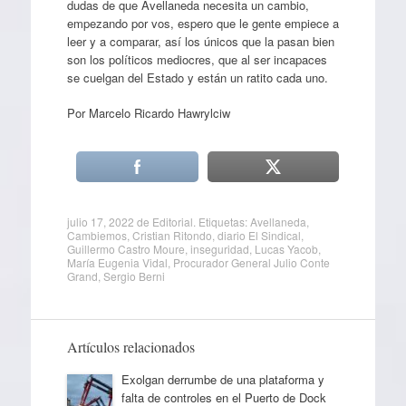
dudas de que Avellaneda necesita un cambio,
empezando por vos, espero que le gente empiece a
leer y a comparar, así los únicos que la pasan bien
son los políticos mediocres, que al ser incapaces
se cuelgan del Estado y están un ratito cada uno.
Por Marcelo Ricardo Hawrylciw
julio 17, 2022
de
Editorial
. Etiquetas:
Avellaneda
,
Cambiemos
,
Cristian Ritondo
,
diario El Sindical
,
Guillermo Castro Moure
,
inseguridad
,
Lucas Yacob
,
María Eugenia Vidal
,
Procurador General Julio Conte
Grand
,
Sergio Berni
Artículos relacionados
Exolgan derrumbe de una plataforma y
falta de controles en el Puerto de Dock