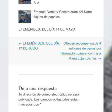
Sud
Emanuel Verón y Constructora del Norte
flojitos de papeles
EFEMÉRIDES: DEL DÍA 14 DE MAYO
Navegación
←
EFEMÉRIDES: DEL DÍA
Ofrecen recompensa de 4
por
17 DE JULIO
millones de pesos por
artículos
información para encontrar a
María Luján Barrios
→
Deja una respuesta
Tu dirección de correo electrónico no será
publicada.
Los campos obligatorios están
marcados con
*