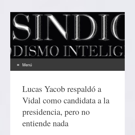
EL SINDICAL
Periodismo Inteligente
Menú
Ir
al
Lucas Yacob respaldó a
contenido
Vidal como candidata a la
presidencia, pero no
entiende nada