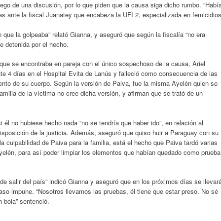
luego de una discusión, por lo que piden que la causa siga dicho rumbo. “Habí
as ante la fiscal Juanatey que encabeza la UFI 2, especializada en femicidios
 que la golpeaba” relató Gianna, y aseguró que según la fiscalía “no era
e detenida por el hecho.
que se encontraba en pareja con el único sospechoso de la causa, Ariel
te 4 días en el Hospital Evita de Lanús y falleció como consecuencia de las
ento de su cuerpo. Según la versión de Paiva, fue la misma Ayelén quien se
familia de la víctima no cree dicha versión, y afirman que se trató de un
 él no hubiese hecho nada “no se tendría que haber ido”, en relación al
isposición de la justicia. Además, aseguró que quiso huir a Paraguay con su
la culpabilidad de Paiva para la familia, está el hecho que Paiva tardó varias
yelén, para así poder limpiar los elementos que habían quedado como prueba
de salir del país” indicó Gianna y aseguró que en los próximos días se llevar
caso impune. “Nosotros llevamos las pruebas, él tiene que estar preso. No sé
 bola” sentenció.