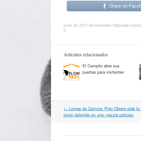
Share on Face
junio 30, 2017
de
Sociedad
. Etiquetas:
homic
2
Artículos relacionados
El Campito abre sus
puertas para visitantes
Navegación
←
Lomas de Zamora: Polo Obrero pide la l
por
joven detenido en una «razzia policial»
artículos