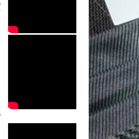
a
.
á