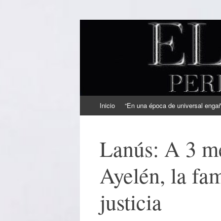
EL SINDICAL
Periodismo Inteligente
Ir
Inicio
“En una época de universal engaño
al
contenido
Lanús: A 3 me
Ayelén, la fa
justicia