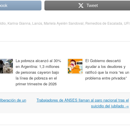
book
Tweet
idio
,
Karina Gianna
,
Lanús
,
Mariela Ayelén Sandoval
,
Remedios de Escalada
,
UFI
La pobreza alcanzó al 30%
El Gobierno descartó
en Argentina: 1,3 millones
ayudar a los deudores y
de personas cayeron bajo
ratificó que la mora “es un
la línea de pobreza en el
problema entre privados”
primer trimestre de 2026
iberación de un
Trabajadores de ANSES llaman al paro nacional tras el
suicidio del jubilado
→