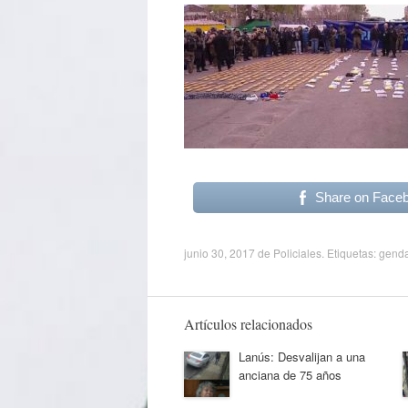
Share on Face
junio 30, 2017
de
Policiales
. Etiquetas:
gend
Artículos relacionados
Lanús: Desvalijan a una
anciana de 75 años