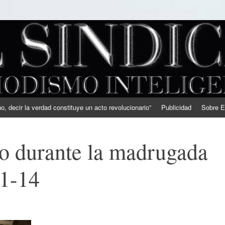
, decir la verdad constituye un acto revolucionario”
Publicidad
Sobre E
o durante la madrugada
11-14