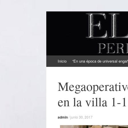
EL SINDICAL
Periodismo Inteligente
Ir
Inicio
“En una época de universal engaño
al
contenido
Megaoperativ
en la villa 1-
admin
/
junio 30, 2017