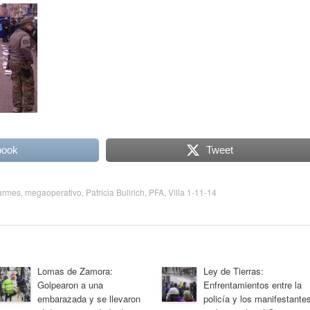
book
Tweet
armes
,
megaoperativo
,
Patricia Bullrich
,
PFA
,
Villa 1-11-14
Lomas de Zamora:
Ley de Tierras:
Golpearon a una
Enfrentamientos entre la
embarazada y se llevaron
policía y los manifestante