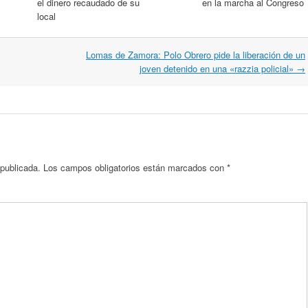
el dinero recaudado de su
en la marcha al Congreso
local
Lomas de Zamora: Polo Obrero pide la liberación de un
joven detenido en una «razzia policial»
→
 publicada.
Los campos obligatorios están marcados con
*