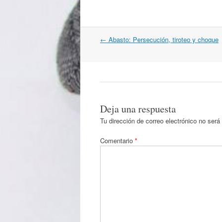
Navegación
←
Abasto: Persecución, tiroteo y choque
por
artículos
Deja una respuesta
Tu dirección de correo electrónico no será
Comentario
*