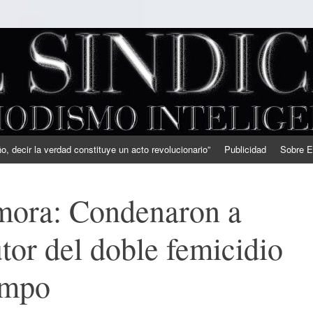
, decir la verdad constituye un acto revolucionario”
Publicidad
Sobre E
ora: Condenaron a
utor del doble femicidio
impo