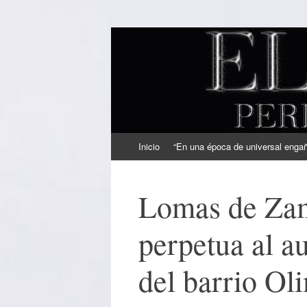
EL SINDICAL
Periodismo Inteligente
Ir
Inicio
“En una época de universal engaño
al
contenido
Lomas de Zam
perpetua al a
del barrio Ol