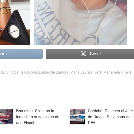
book
Tweet
o El Sindical
,
juicio oral
,
Lomas de Zamora
,
María Laura Rivera
,
Marianela Rivera
,
Brandsen: Solicitan la
Córdoba: Detienen al Jefe
inmediata suspensión de
de Drogas Peligrosas de l
una Fiscal
PFA