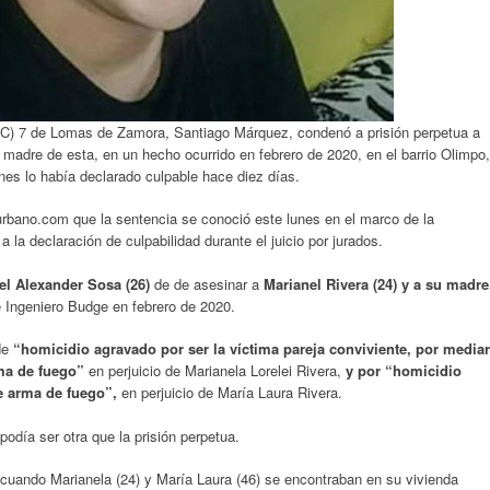
(TOC) 7 de Lomas de Zamora, Santiago Márquez, condenó a prisión perpetua a
 madre de esta, en un hecho ocurrido en febrero de 2020, en el barrio Olimpo,
s lo había declarado culpable hace diez días.
urbano.com que la sentencia se conoció este lunes en el marco de la
 la declaración de culpabilidad durante el juicio por jurados.
l Alexander Sosa (26)
de de asesinar a
Marianel Rivera (24) y a su madre
e Ingeniero Budge en febrero de 2020.
de
“homicidio agravado por ser la víctima pareja conviviente, por mediar
rma de fuego”
en perjuicio de Marianela Lorelei Rivera,
y por “homicidio
de arma de fuego”,
en perjuicio de María Laura Rivera.
odía ser otra que la prisión perpetua.
 cuando Marianela (24) y María Laura (46) se encontraban en su vivienda