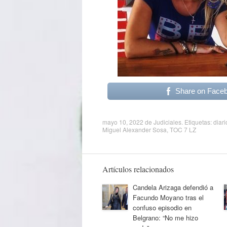
Share on Face
mayo 10, 2022
de
Judiciales
. Etiquetas:
diari
Miguel Alexander Sosa
,
TOC 7 LZ
Artículos relacionados
Candela Arizaga defendió a
Facundo Moyano tras el
confuso episodio en
Belgrano: “No me hizo