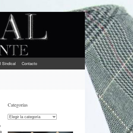
l Sindical
Contacto
Categorías
Categorías
o
 a