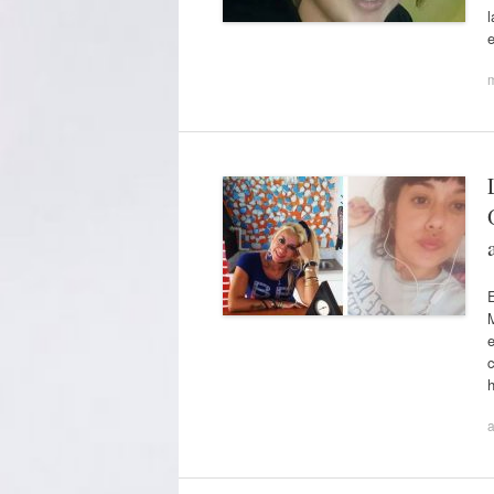
l
E
e
c
a