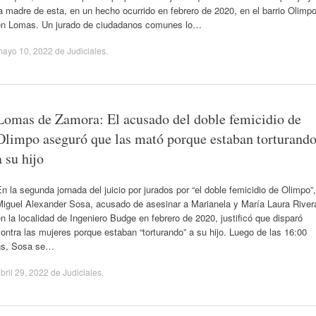
a madre de esta, en un hecho ocurrido en febrero de 2020, en el barrio Olimpo
en Lomas. Un jurado de ciudadanos comunes lo…
mayo 10, 2022
de
Judiciales
.
Lomas de Zamora: El acusado del doble femicidio de
Olimpo aseguró que las mató porque estaban torturand
a su hijo
n la segunda jornada del juicio por jurados por “el doble femicidio de Olimpo”,
Miguel Alexander Sosa, acusado de asesinar a Marianela y María Laura River
n la localidad de Ingeniero Budge en febrero de 2020, justificó que disparó
ontra las mujeres porque estaban “torturando” a su hijo. Luego de las 16:00
hs, Sosa se…
bril 29, 2022
de
Judiciales
.