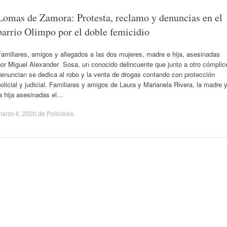
Lomas de Zamora: Protesta, reclamo y denuncias en el
barrio Olimpo por el doble femicidio
amiliares, amigos y allegados a las dos mujeres, madre e hija, asesinadas
por Miguel Alexander Sosa, un conocido delincuente que junto a otro cómplic
enuncian se dedica al robo y la venta de drogas contando con protección
olicial y judicial. Familiares y amigos de Laura y Marianela Rivera, la madre 
a hija asesinadas el…
arzo 6, 2020
de
Policiales
.