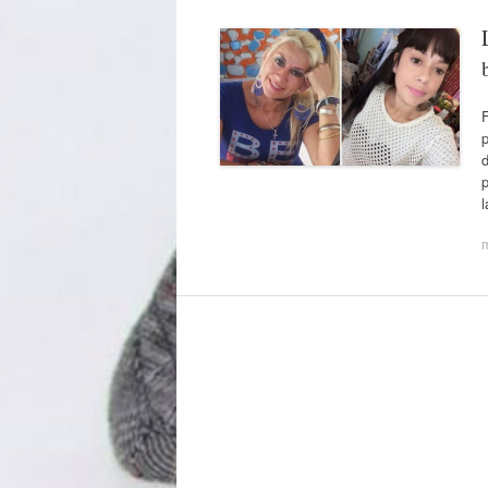
F
d
p
l
m