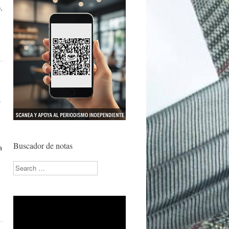
,
o
Buscador de notas
a
Search