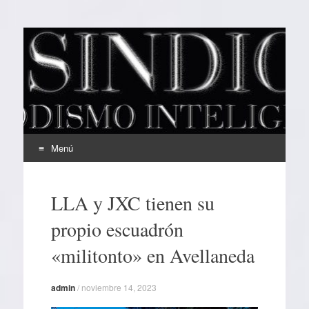
EL SINDICAL
Periodismo Inteligente
Menú
Ir
al
LLA y JXC tienen su
contenido
propio escuadrón
«militonto» en Avellaneda
admin
/
noviembre 14, 2023