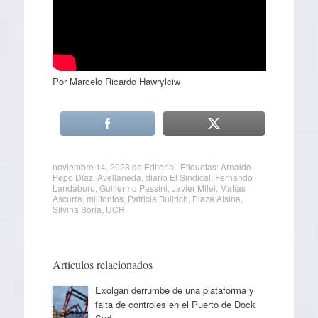
Por Marcelo Ricardo Hawrylciw
noviembre 14, 2023
de
Editorial
. Etiquetas:
Arnaldo
Pepo Díaz
,
Avellaneda
,
diario El Sindical
,
Fernando
Landaburu
,
Guillermo Passini
,
Javier Milei
,
Matías
Ascurra
,
militontos
,
Patricia Bullrich
,
Plaza Alsina
,
Silvina Soria
,
UCR
Artículos relacionados
Exolgan derrumbe de una plataforma y
falta de controles en el Puerto de Dock