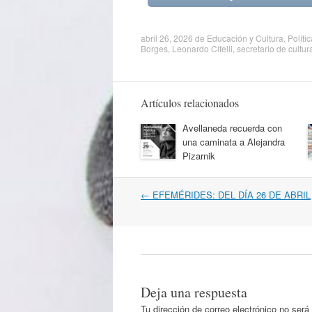
abril 26, 2026
de
Educación y Cultura
,
Polític
Borges
,
Leonardo Cifelli
,
secretario de cultur
Artículos relacionados
Avellaneda recuerda con
una caminata a Alejandra
Pizarnik
Navegación
←
EFEMÉRIDES: DEL DÍA 26 DE ABRIL
por
artículos
Deja una respuesta
Tu dirección de correo electrónico no será