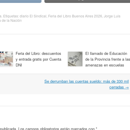
a
. Etiquetas:
diario El Sindical
,
Feria del Libro Buenos Aires 2026
,
Jorge Luis
a de la Nación
Feria del Libro: descuentos
El llamado de Educación
y entrada gratis por Cuenta
de la Provincia frente a la
DNI
amenazas en escuelas
Se derrumban las cuentas sueldo: más de 330 mil
cerradas
→
 publicada.
Los campos obligatorios están marcados con
*