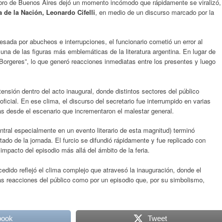
 Libro de Buenos Aires dejó un momento incómodo que rápidamente se viralizó,
a de la Nación, Leonardo Cifelli
, en medio de un discurso marcado por la
sada por abucheos e interrupciones, el funcionario cometió un error al
 una de las figuras más emblemáticas de la literatura argentina. En lugar de
 Borgeres”, lo que generó reacciones inmediatas entre los presentes y luego
tensión dentro del acto inaugural, donde distintos sectores del público
ficial. En ese clima, el discurso del secretario fue interrumpido en varias
as desde el escenario que incrementaron el malestar general.
entral especialmente en un evento literario de esta magnitud) terminó
o de la jornada. El furcio se difundió rápidamente y fue replicado con
impacto del episodio más allá del ámbito de la feria.
cedido reflejó el clima complejo que atravesó la inauguración, donde el
las reacciones del público como por un episodio que, por su simbolismo,
book
Tweet