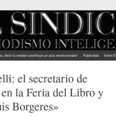
, decir la verdad constituye un acto revolucionario”
Publicidad
Sobre E
li: el secretario de
en la Feria del Libro y
uis Borgeres»