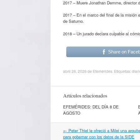
2017 – Muere Jonathan Demme, director d
2017 – En el marco del final de la misión 
de Saturno.
2018 – Un jurado declara culpable al cómic
Share on Face
abril 26, 2026
de
Efemérides
. Etiquetas:
diari
Artículos relacionados
EFEMÉRIDES: DEL DÍA 8 DE
AGOSTO
Navegación
←
Peter Thiel le ofreció a Milei una arquit
por
para gobernar con los datos de la SIDE