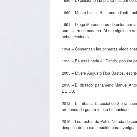
1986 – Explosión en la planta nuclear de C
1989 – Muere Lucille Ball, comediante, ac
1991 – Diego Maradona es detenido por la 
suministro de cocaína. Al día siguiente s
sobreseimiento.
1994 – Comienzan las primeras elecciones 
1999 – Es asesinada Jil Dando, popular peri
2005 – Muere Augusto Roa Bastos, escrit
2010 – El dictador panameño Manuel Antoni
EE.UU.
2012 – El Tribunal Especial de Sierra Leon
crímenes de guerra y lesa humanidad.
2016 – Los restos de Pablo Neruda descans
después de su exhumación para averiguar 