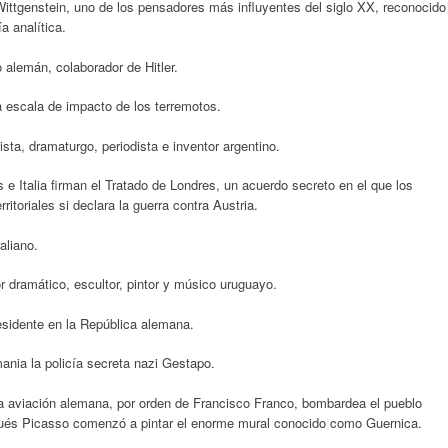
Wittgenstein, uno de los pensadores más influyentes del siglo XX, reconocido
ía analítica.
o alemán, colaborador de Hitler.
a escala de impacto de los terremotos.
ista, dramaturgo, periodista e inventor argentino.​
 e Italia firman el Tratado de Londres, un acuerdo secreto en el que los
ritoriales si declara la guerra contra Austria.
aliano.
 dramático, escultor, pintor y músico uruguayo.
esidente en la República alemana.
nia la policía secreta nazi Gestapo.
la aviación alemana, por orden de Francisco Franco, bombardea el pueblo
és Picasso comenzó a pintar el enorme mural conocido como Guernica.