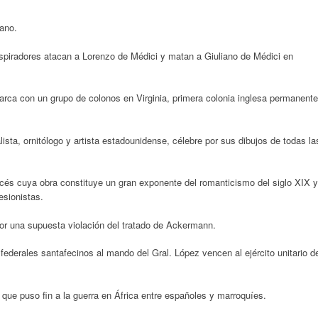
ano.
spiradores atacan a Lorenzo de Médici y matan a Giuliano de Médici en
rca con un grupo de colonos en Virginia, primera colonia inglesa permanente
ta, ornitólogo y artista estadounidense, célebre por sus dibujos de todas la
cés cuya obra constituye un gran exponente del romanticismo del siglo XIX y
esionistas.
por una supuesta violación del tratado de Ackermann.
ederales santafecinos al mando del Gral. López vencen al ejército unitario d
 que puso fin a la guerra en África entre españoles y marroquíes.