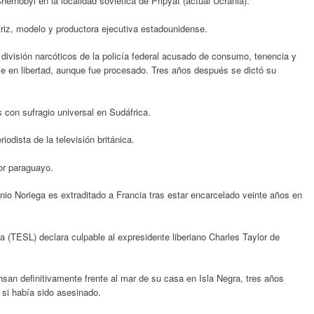
hernobyl en la localidad soviética de Pripyat (actual Ucrania).
triz, modelo y productora ejecutiva estadounidense.
división narcóticos de la policía federal acusado de consumo, tenencia y
ale en libertad, aunque fue procesado. Tres años después se dictó su
con sufragio universal en Sudáfrica.
odista de la televisión británica.
or paraguayo.
o Noriega es extraditado a Francia tras estar encarcelado veinte años en
a (TESL) declara culpable al expresidente liberiano Charles Taylor de
an definitivamente frente al mar de su casa en Isla Negra, tres años
si había sido asesinado.