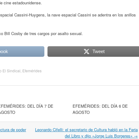
e cine estadounidense.
espacial Cassini-Huygens, la nave espacial Cassini se adentra en los anillos
o Bill Cosby de tres cargos por asalto sexual.
book
Tweet
o El Sindical
,
Efemérides
EFEMÉRIDES: DEL DÍA 7 DE
EFEMÉRIDES: DEL DÍA 6 DE
AGOSTO
AGOSTO
ectura de poder
Leonardo Cifelli: el secretario de Cultura habló en la Feria
del Libro y dijo «Jorge Luis Borgeres»
→