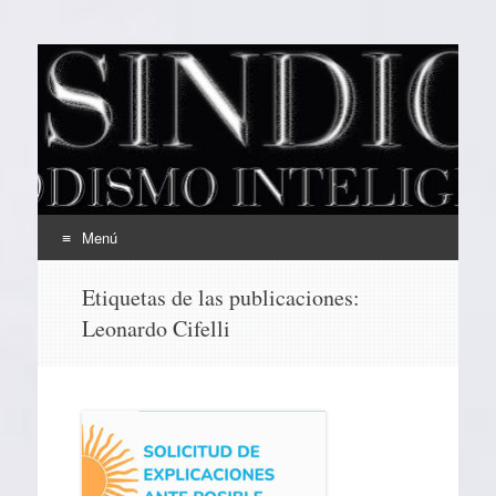
EL SINDICAL
Periodismo Inteligente
Menú
Ir
Etiquetas de las publicaciones:
al
Leonardo Cifelli
contenido