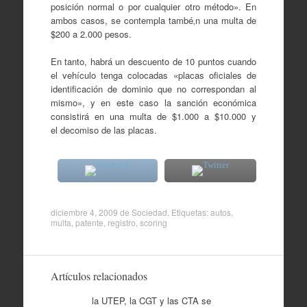
posición normal o por cualquier otro método». En
ambos casos, se contempla també‚n una multa de
$200 a 2.000 pesos.
En tanto, habrá un descuento de 10 puntos cuando
el vehículo tenga colocadas «placas oficiales de
identificación de dominio que no correspondan al
mismo», y en este caso la sanción económica
consistirá en una multa de $1.000 a $10.000 y
el decomiso de las placas.
diciembre 4, 2009
de
Sociedad
. Etiquetas:
autos
,
multa
,
patente
,
registro
,
scoring
Artículos relacionados
la UTEP, la CGT y las CTA se