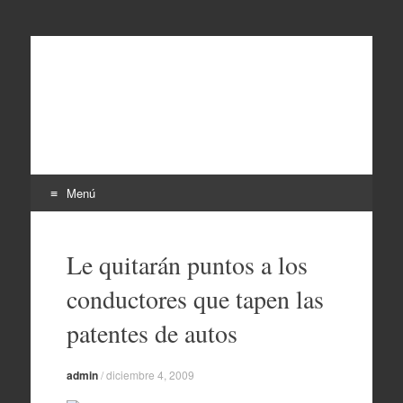
EL SINDICAL
Periodismo Inteligente
Menú
Ir
al
Le quitarán puntos a los
contenido
conductores que tapen las
patentes de autos
admin
/
diciembre 4, 2009