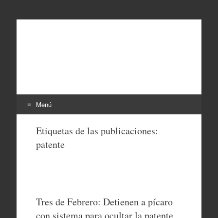
EL SINDICAL
Periodismo Inteligente
Menú
Ir
Etiquetas de las publicaciones:
al
patente
contenido
Tres de Febrero: Detienen a pícaro
con sistema para ocultar la patente