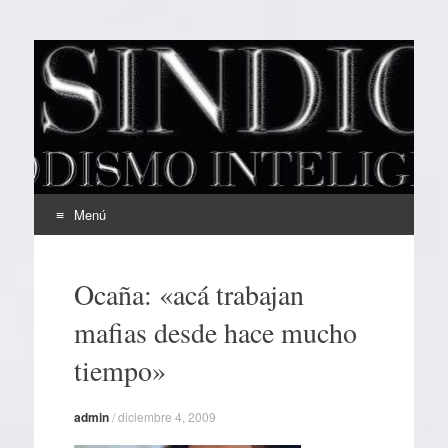
EL SINDICAL
Periodismo Inteligente
Menú
Ir
al
Ocaña: «acá trabajan
contenido
mafias desde hace mucho
tiempo»
admin
/
diciembre 4, 2009