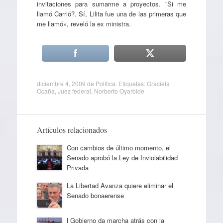
invitaciones para sumarme a proyectos. ¨Si me
llamó Carrió?. Sí, Lilita fue una de las primeras que
me llamó», reveló la ex ministra.
diciembre 4, 2009
de
Política
. Etiquetas:
Graciela
Ocaña
,
Juez federal
,
Norberto Oyarbide
Artículos relacionados
Con cambios de último momento, el
Senado aprobó la Ley de Inviolabilidad
Privada
La Libertad Avanza quiere eliminar el
Senado bonaerense
l Gobierno da marcha atrás con la