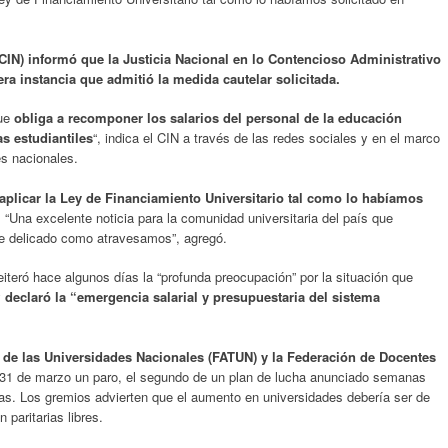
(CIN) informó que la Justicia Nacional en lo Contencioso Administrativo
ra instancia que admitió la medida cautelar solicitada.
que
obliga a recomponer los salarios del personal de la educación
s estudiantiles
“, indica el CIN a través de las redes sociales y en el marco
es nacionales.
 aplicar la Ley de Financiamiento Universitario tal como lo habíamos
. “Una excelente noticia para la comunidad universitaria del país que
 delicado como atravesamos”, agregó.
eiteró hace algunos días la “profunda preocupación” por la situación que
y
declaró la “emergencia salarial y presupuestaria del sistema
 de las Universidades Nacionales (FATUN) y la Federación de Docentes
e 31 de marzo un paro, el segundo de un plan de lucha anunciado semanas
ias. Los gremios advierten que el aumento en universidades debería ser de
paritarias libres.