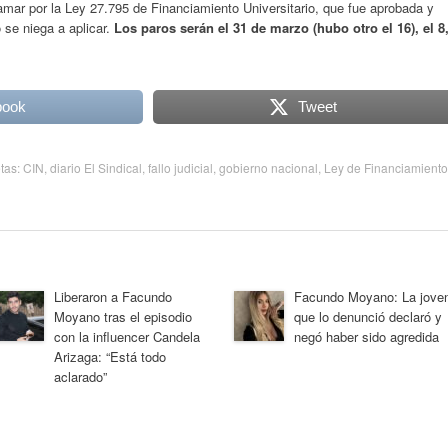
lamar por la Ley 27.795 de Financiamiento Universitario, que fue aprobada y
 se niega a aplicar.
Los paros serán el 31 de marzo (hubo otro el 16), el 8
book
Tweet
etas:
CIN
,
diario El Sindical
,
fallo judicial
,
gobierno nacional
,
Ley de Financiamiento
Liberaron a Facundo
Facundo Moyano: La jove
Moyano tras el episodio
que lo denunció declaró y
con la influencer Candela
negó haber sido agredida
Arizaga: “Está todo
aclarado”