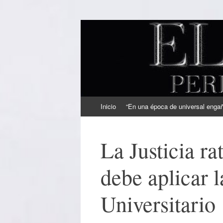
EL SINDICAL
Periodismo Inteligente
Ir
Inicio
“En una época de universal engaño
al
contenido
La Justicia ra
debe aplicar 
Universitario