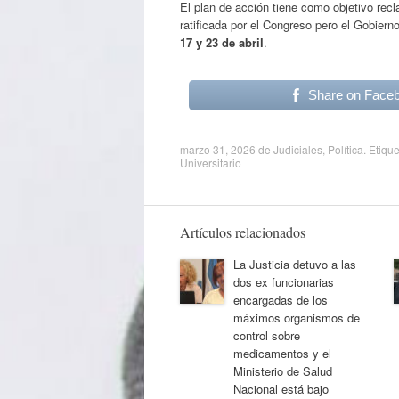
El plan de acción tiene como objetivo rec
ratificada por el Congreso pero el Gobierno
17 y 23 de abril
.
Share on Face
marzo 31, 2026
de
Judiciales
,
Política
. Etiqu
Universitario
Artículos relacionados
La Justicia detuvo a las
dos ex funcionarias
encargadas de los
máximos organismos de
control sobre
medicamentos y el
Ministerio de Salud
Nacional está bajo