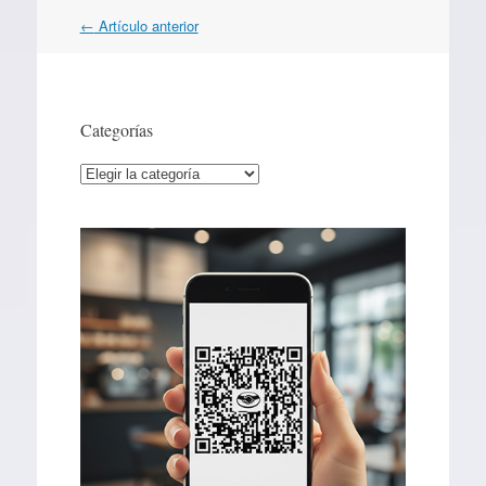
Navegación
←
Artículo anterior
por
artículos
Categorías
Categorías