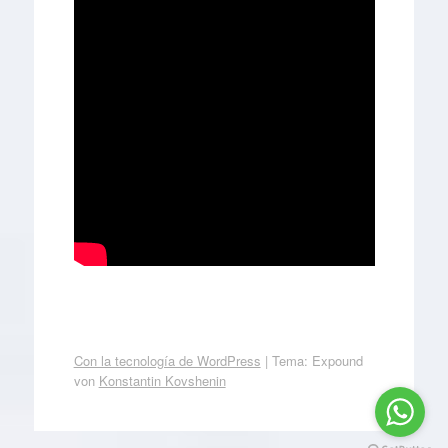
Con la tecnología de WordPress
|
Tema: Expound
von
Konstantin Kovshenin