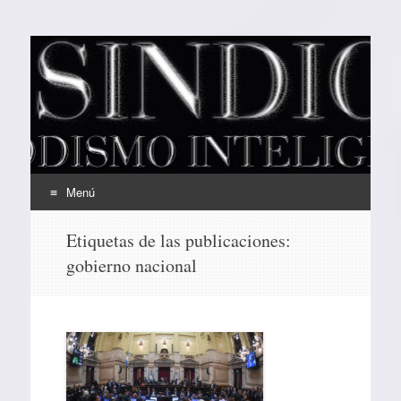
EL SINDICAL
Periodismo Inteligente
Menú
Ir
Etiquetas de las publicaciones:
al
gobierno nacional
contenido