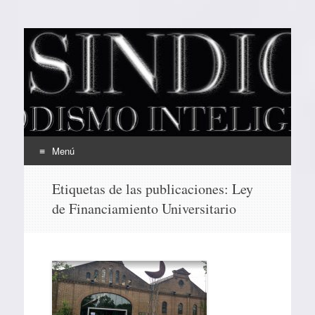
EL SINDICAL
Periodismo Inteligente
Menú
Ir
Etiquetas de las publicaciones:
Ley
al
de Financiamiento Universitario
contenido