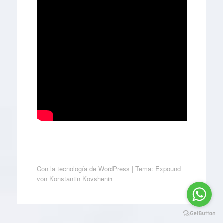
Con la tecnología de WordPress
|
Tema: Expound
von
Konstantin Kovshenin