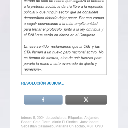
estado de sitio de hecho que ilegaliza el derecho
a la protesta social, le da vía libre a la represión
policial y que ningún sector que se considere
democrático debería dejar pasar. Por eso vamos
a seguir convocando a la más amplia unidad
para frenar el protocolo, junto a la ley ómnibus y
el DNU que están en danza en el Congreso.
En ese sentido, reclamamos que la CGT y las
CTA llamen a un nuevo paro nacional activo. No
es tiempo de siestas, sino de unir fuerzas para
pararle la mano a este avanzado de ajuste y
represión».
RESOLUCIÓN JUDICIAL
febrero 5, 2024
de
Judiciales
. Etiquetas:
Alejandro
Bodart
,
Cele Fierro
,
diario El Sindical
,
Juez federal
Sebastián Casanello
,
Mariana Chiacchio
,
MST
,
ONU