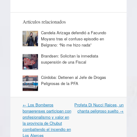
Artículos relacionados
Candela Arizaga defendió a Facundo
Moyano tras el confuso episodio en
Belgrano: “No me hizo nada”
Brandsen: Solicitan la inmediata
suspensión de una Fiscal
Córdoba: Detienen al Jefe de Drogas
Peligrosas de la PFA
Navegación
←
Los Bomberos
Profeta Di Nucci Raices, un
por
bonaerenses participan con
chanta peligroso suelto
→
artículos
profesionalismo y valor en
la provincia de Chubut
combatiendo el incendio en
Los Alerces