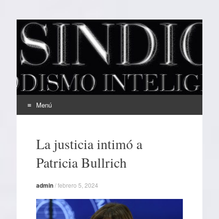
EL SINDICAL
Periodismo Inteligente
Menú
Ir
al
La justicia intimó a
contenido
Patricia Bullrich
admin
/
febrero 5, 2024