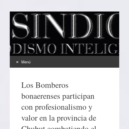
EL SINDICAL
Periodismo Inteligente
Menú
Ir
al
Los Bomberos
contenido
bonaerenses participan
con profesionalismo y
valor en la provincia de
Chubut combatiendo el