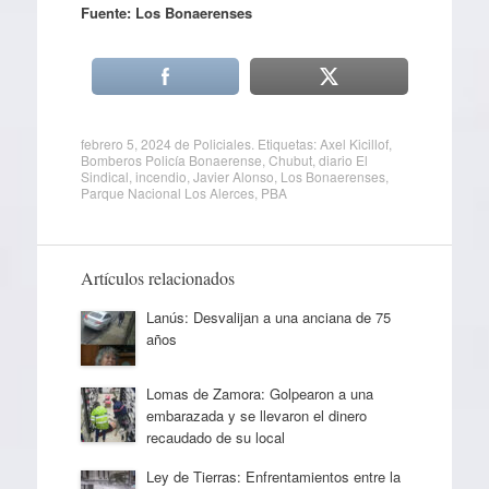
Fuente: Los Bonaerenses
febrero 5, 2024
de
Policiales
. Etiquetas:
Axel Kicillof
,
Bomberos Policía Bonaerense
,
Chubut
,
diario El
Sindical
,
incendio
,
Javier Alonso
,
Los Bonaerenses
,
Parque Nacional Los Alerces
,
PBA
Artículos relacionados
Lanús: Desvalijan a una anciana de 75
años
Lomas de Zamora: Golpearon a una
embarazada y se llevaron el dinero
recaudado de su local
Ley de Tierras: Enfrentamientos entre la