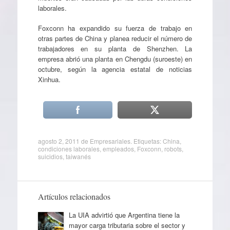
laborales.
Foxconn ha expandido su fuerza de trabajo en
otras partes de China y planea reducir el número de
trabajadores en su planta de Shenzhen. La
empresa abrió una planta en Chengdu (suroeste) en
octubre, según la agencia estatal de noticias
Xinhua.
agosto 2, 2011
de
Empresariales
. Etiquetas:
China
,
condiciones laborales
,
empleados
,
Foxconn
,
robots
,
suicidios
,
taiwanés
Artículos relacionados
La UIA advirtió que Argentina tiene la
mayor carga tributaria sobre el sector y