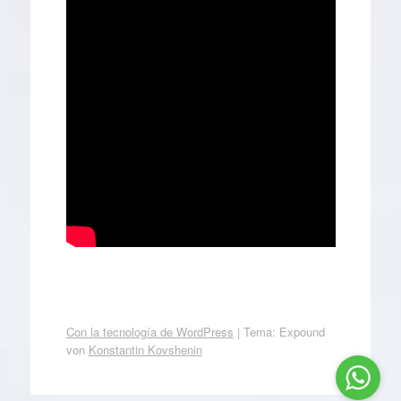
Con la tecnología de WordPress
|
Tema: Expound
von
Konstantin Kovshenin