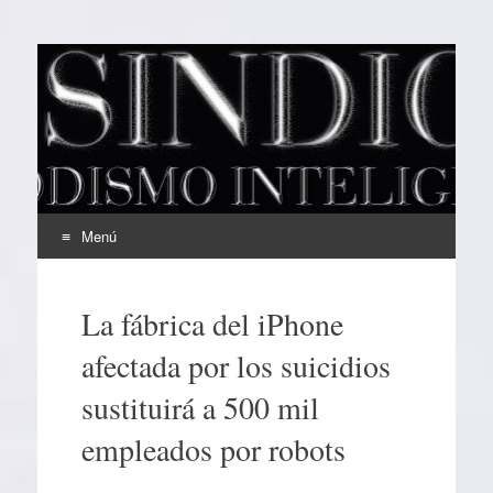
EL SINDICAL
Periodismo Inteligente
Menú
Ir
al
La fábrica del iPhone
contenido
afectada por los suicidios
sustituirá a 500 mil
empleados por robots