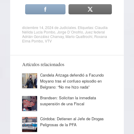
diciembre 14, 2024
de
Judiciales
. Etiquetas:
Claudia
Nélida Lucía Pombo
,
Jorge D´Onofrio
,
Juez federal
Adrián González Charvay
,
Mario Quattrochi
,
Roxana
Elma Pombo
,
VTV
Artículos relacionados
Candela Arizaga defendió a Facundo
Moyano tras el confuso episodio en
Belgrano: “No me hizo nada”
Brandsen: Solicitan la inmediata
suspensión de una Fiscal
Córdoba: Detienen al Jefe de Drogas
Peligrosas de la PFA