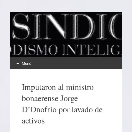
EL SINDICAL
Periodismo Inteligente
Menú
Ir
al
Imputaron al ministro
contenido
bonaerense Jorge
D’Onofrio por lavado de
activos