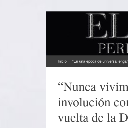
EL SINDICAL
Periodismo Inteligente
Ir
Inicio
“En una época de universal engaño
al
contenido
“Nunca vivim
involución co
vuelta de la 