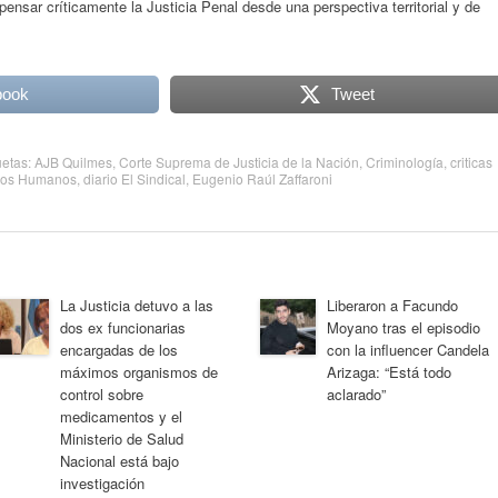
 “pensar críticamente la Justicia Penal desde una perspectiva territorial y de
book
Tweet
uetas:
AJB Quilmes
,
Corte Suprema de Justicia de la Nación
,
Criminología
,
criticas
hos Humanos
,
diario El Sindical
,
Eugenio Raúl Zaffaroni
La Justicia detuvo a las
Liberaron a Facundo
dos ex funcionarias
Moyano tras el episodio
encargadas de los
con la influencer Candela
máximos organismos de
Arizaga: “Está todo
control sobre
aclarado”
medicamentos y el
Ministerio de Salud
Nacional está bajo
investigación