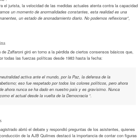
a el jurista, la velocidad de las medidas actuales atenta contra la capacidad
samos un momento de anormalidades constantes, esta realidad es una
anentes, un estado de anonadamiento diario. No podemos reflexionar”
,
ina
n de Zaffaroni giró en torno a la pérdida de ciertos consensos básicos que,
r todas las fuerzas políticas desde 1983 hasta la fecha:
neutralidad activa ante el mundo, por la Paz, la defensa de la
fabetismo; eso fue respetado por todos los colores políticos, pero ahora
 de ahora nunca se ha dado en nuestro país y es gravísimo. Nunca
omo el actual desde la vuelta de la Democracia “
.
s
xmagistrado abrió el debate y respondió preguntas de los asistentes, quienes
 conducción de la AJB Quilmes destacó la importancia de contar con figuras