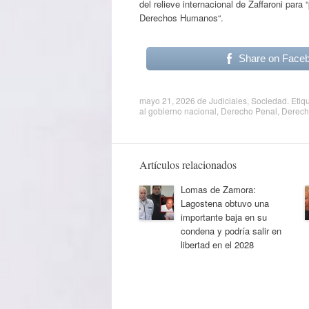
del relieve internacional de Zaffaroni para
Derechos Humanos“.
Share on Face
mayo 21, 2026
de
Judiciales
,
Sociedad
. Etiq
al gobierno nacional
,
Derecho Penal
,
Derec
Artículos relacionados
Lomas de Zamora:
Lagostena obtuvo una
importante baja en su
condena y podría salir en
libertad en el 2028