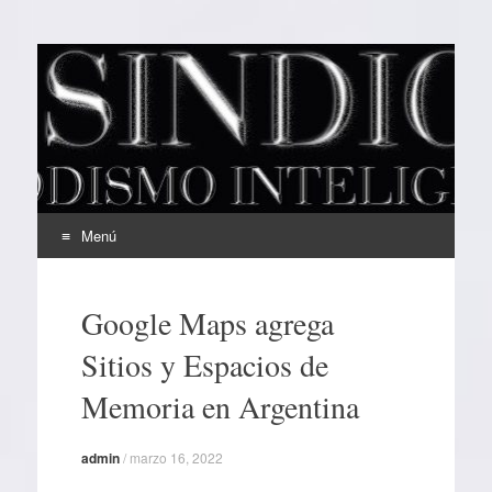
EL SINDICAL
Periodismo Inteligente
Menú
Ir
al
Google Maps agrega
contenido
Sitios y Espacios de
Memoria en Argentina
admin
/
marzo 16, 2022