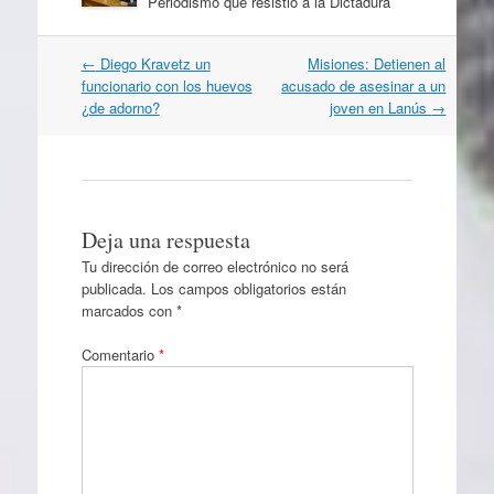
Periodismo que resistió a la Dictadura
Navegación
←
Diego Kravetz un
Misiones: Detienen al
por
funcionario con los huevos
acusado de asesinar a un
artículos
¿de adorno?
joven en Lanús
→
Deja una respuesta
Tu dirección de correo electrónico no será
publicada.
Los campos obligatorios están
marcados con
*
Comentario
*