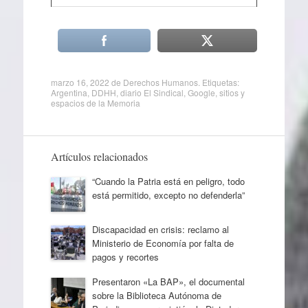
marzo 16, 2022
de
Derechos Humanos
. Etiquetas:
Argentina
,
DDHH
,
diario El Sindical
,
Google
,
sitios y
espacios de la Memoria
Artículos relacionados
“Cuando la Patria está en peligro, todo
está permitido, excepto no defenderla”
Discapacidad en crisis: reclamo al
Ministerio de Economía por falta de
pagos y recortes
Presentaron «La BAP», el documental
sobre la Biblioteca Autónoma de