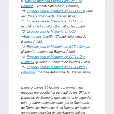
9.
Sitio de memoria Unidad Penal Nº 1 de
Córdoba
(General San Martín, Córdoba).
10.
Espacio para la Memoria ex CCD ESIM
(Mar
del Plata, Provincia de Buenos Aires).
11.
Espacio para la Memoria ex CCD «La
escuelita de Famaillá»
(Famaillá, Tucumán).
12.
Espacio para la Memoria ex CCD
«Automotores Orletti»
(Ciudad Autónoma de
Buenos Aires).
13.
Espacio para la Memoria ex CCD «Olimpo»
(Ciudad Autónoma de Buenos Aires).
14.
Espacio para la Memoria ex CCD «Club
Atlético»
(Ciudad Autónoma de Buenos Aires).
15.
Espacio para la Memoria ex CCD «Virrey
Cevallos»
(Ciudad Autónoma de Buenos Aires).
Estos primeros 15 lugares conforman una
muestra representativa del total de los Sitios y
Espacios de Memoria que existen a lo largo del
país, y fueron seleccionados por la Secretaría
de Derechos Humanos de la Nación en base a
su representatividad de los distintos delitos