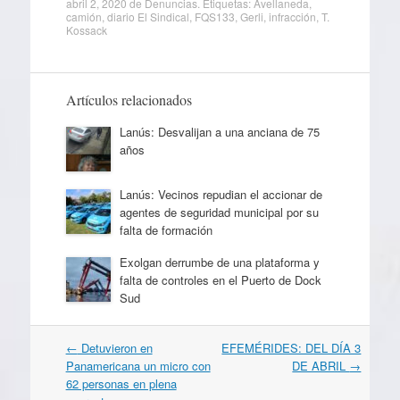
abril 2, 2020
de
Denuncias
. Etiquetas:
Avellaneda
,
camión
,
diario El Sindical
,
FQS133
,
Gerli
,
infracción
,
T.
Kossack
Artículos relacionados
Lanús: Desvalijan a una anciana de 75
años
Lanús: Vecinos repudian el accionar de
agentes de seguridad municipal por su
falta de formación
Exolgan derrumbe de una plataforma y
falta de controles en el Puerto de Dock
Sud
Navegación
←
Detuvieron en
EFEMÉRIDES: DEL DÍA 3
por
Panamericana un micro con
DE ABRIL
→
artículos
62 personas en plena