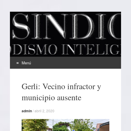
EL SINDICAL
Periodismo Inteligente
Menú
Ir
al
Gerli: Vecino infractor y
contenido
municipio ausente
admin
/
abril 2, 2020