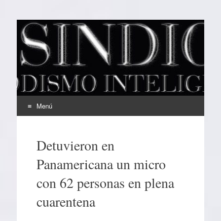
EL SINDICAL
Periodismo Inteligente
Menú
Ir
al
Detuvieron en
contenido
Panamericana un micro
con 62 personas en plena
cuarentena